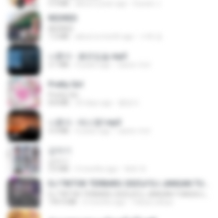
5.9 MB
about a year ago
Suwan J.
REDRED
REDRED
7.2 MB
about a month ago
수혁 장.
나훈아 - 붉은입술.mp3
3.1 MB
4 years ago
castor-trot
Pretty Girl
Pretty Girl
8.8 MB
25 days ago
황영지
나훈아 - 테스형!.mp3
4.4 MB
4 years ago
castor-trot
갑자기
갑자기
3.0 MB
2 months ago
복희 박.
DJ TIKTOK TERBARU 2025🎵DJ JANGAN TUNGGU LAMA LAMA NANTI LAMA LAMA 🎵DJ SEDIA AKU SEBELUM HUJAN
DJ TIKTOK TERBARU 2025🎵DJ JANGAN TUNGGU LAMA LAMA NANTI LAMA LAMA 🎵DJ SEDIA AKU SEBELUM HUJAN
199.4 MB
6 months ago
Yahya Lahiya