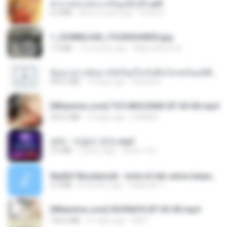
ฝ่าบาททรงพระเจริญหมื่นปี1.pdf
6.4 MB
about a year ago
Orasa K.
1_DOWNLOAD_FOURSHARED.jpg
1.9 MB
12 months ago
Wtlprodthree A.
ย้อนเวลากลับมาเกิดใหม่ในวันสิ้นโลกพร้อมมิติส่วนตัว 1-443 [จบ] - 揍趴长颈鹿.pdf
499.6 MB
19 days ago
Pandarin
[Witanime.com] TSTJWGCDMS EP 05 HD.mp4
423.2 MB
10 days ago
DOMISR
영탁 - 막걸리 한잔.mp3
3.2 MB
3 years ago
castor-trot
Nadhif Basalamah - kota ini tak sama tanpamu (Official Lyric Video).mp3
4.2 MB
8 months ago
sukandar T.
[Witanime.com] SDONATA EP 03 HD.mp4
140.6 MB
21 days ago
GRET