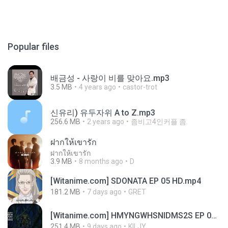
Popular files
배금성 - 사랑이 비를 맞아요.mp3
3.5 MB
4 years ago
castor-trot
신유리) 유두자위 A to Z.mp3
256.6 MB
2 years ago
좀비고4인커플 좀.
ฝากให้เขารัก
ฝากให้เขารัก
3.9 MB
8 months ago
D
[Witanime.com] SDONATA EP 05 HD.mp4
181.2 MB
7 days ago
GRET
[Witanime.com] HMYNGWHSNIDMS2S EP 05 HD.mp4
251.4 MB
9 days ago
KILJY