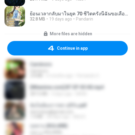
ย้อนเวลากลับมาในยุค 70 ชีวิตครั้งนี้ฉันขอเลือกเอง จบ.pdf
32.8 MB
19 days ago
Pandarin
More files are hidden
Continue in app
Carnívoro
Carnívoro
2.8 MB
6 months ago
Fernando O.
[Witanime.com] BT EP 05 HD.mp4
287.6 MB
9 days ago
BAXK
ฉันไม่ต้องการพร สุจิรัน.pdf
tanmobza@gmail.com
1.4 MB
28 days ago
Mob K.
กุหลาบ (KULARB)
กุหลาบ (KULARB)