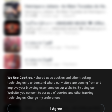
Henrique e Juliano -As Mais Tocadas do Henrique e Juliano 2021 -Top Sertanejo 2021,Cd Completo 2021
Henrique e Juliano -As Mais Tocadas do Henrique e Juliano 2021 -Top Sertanejo 2021,Cd Completo 2021
51.4 MB
2 years ago
raquel R.
ไม่มีใครรู้ตัวเรา– UNHEARD MUSIC 🖤| Official Lyric Video | เพลงสู้ชีวิต
ไม่มีใครรู้ตัวเรา– UNHEARD MUSIC 🖤| Official Lyric Video | เพลงสู้ชีวิต
4.8 MB
3 months ago
Peeraya L.
สาปสมรส 1.pdf
112.4 MB
19 days ago
Pandarin
สาปสมรส 3.pdf
73.4 MB
19 days ago
Pandarin
สาปสมรส 2.pdf
We Use Cookies.
4shared uses cookies and other tracking
78.3 MB
19 days ago
Pandarin
technologies to understand where our visitors are coming from and
improve your browsing experience on our Website. By using our
สาปสมรส 4.pdf
Website, you consent to our use of cookies and other tracking
CamScanner
technologies.
Change my preferences
73.1 MB
19 days ago
Pandarin
KRK - เธอทิ้งฉันไว้ Ft.N/A , HK [Official MV]
I Agree