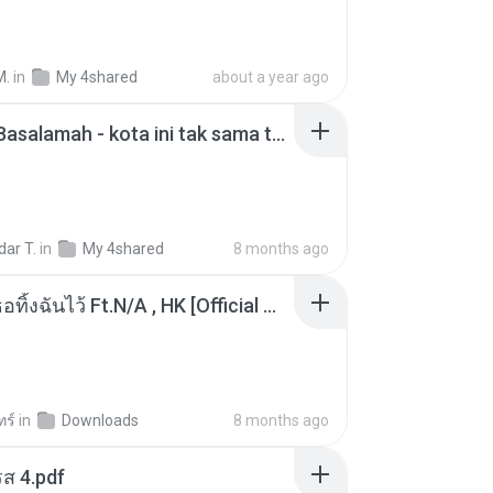
M.
in
My 4shared
about a year ago
Nadhif Basalamah - kota ini tak sama tanpamu (Official Lyric Video).mp3
ar T.
in
My 4shared
8 months ago
KRK - เธอทิ้งฉันไว้ Ft.N/A , HK [Official MV]
ทร์
in
Downloads
8 months ago
ส 4.pdf