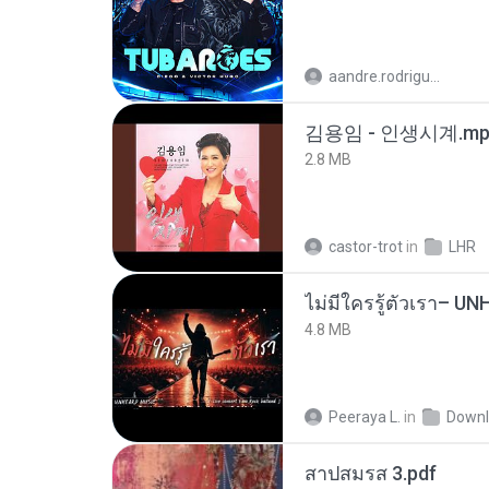
aandre.rodrigues
김용임 - 인생시계.mp
2.8 MB
castor-trot
in
LHR
4.8 MB
Peeraya L.
in
Downl
สาปสมรส 3.pdf