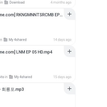
in
Download
4 months ago
[Witanime.com] RKNGMNNTSRCMB EP 05 HD.mp4
in
My 4shared
14 days ago
ime.com] LNM EP 05 HD.mp4
ito
in
My 4shared
15 days ago
- 회룡포.mp3