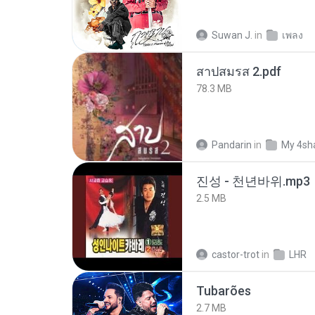
Suwan J.
in
เพลง
สาปสมรส 2.pdf
78.3 MB
Pandarin
in
My 4sh
진성 - 천년바위.mp3
2.5 MB
castor-trot
in
LHR
Tubarões
2.7 MB