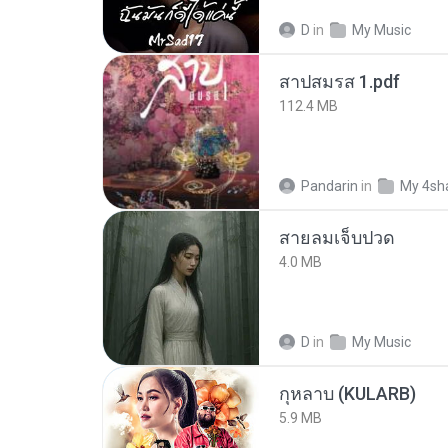
D
in
My Music
สาปสมรส 1.pdf
112.4 MB
Pandarin
in
My 4sh
สายลมเจ็บปวด
4.0 MB
D
in
My Music
กุหลาบ (KULARB)
5.9 MB