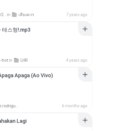
2 ..
in
เสียงควร
7 years ago
 테스형!.mp3
-trot
in
LHR
4 years ago
Apaga Apaga (Ao Vivo)
aandre.rodrigues
6 months ago
ahakan Lagi