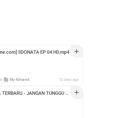
ime.com] SDONATA EP 04 HD.mp4
in
My 4shared
10 days ago
ADELLA TERBARU - JANGAN TUNGGU LAMA LAMA - GELAS RETAK - OM ADELLA FULL ALBUM TERBARU 2026