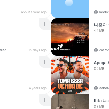
about a year ago
lambcr
나훈아 -
4.4 MB
ared
15 days ago
castor
Apaga 
3.0 MB
4 years ago
Kita Us
3.3 MB