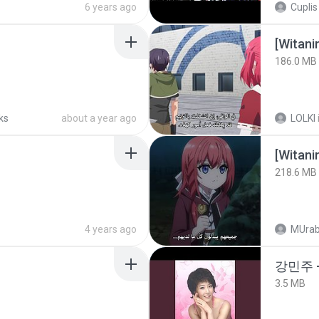
6 years ago
Cuplis
186.0 MB
ks
about a year ago
LOLKI
[Witan
218.6 MB
4 years ago
MUrab
강민주 
3.5 MB