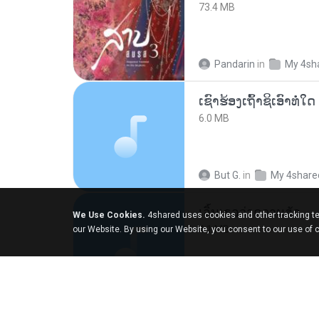
73.4 MB
Pandarin
in
My 4sh
6.0 MB
But G.
in
My 4share
เอิ้นเธอว่าความฮัก
We Use Cookies.
4shared uses cookies and other tracking te
4.1 MB
our Website. By using our Website, you consent to our use of 
ถามพ่อ&#39;พ ม.
in