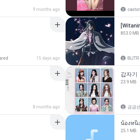
9 months ago
castor
[Witan
853.0 MB
ared
15 days ago
BLITR
갑자기
23.9 MB
8 months ago
금금
25.1 MB