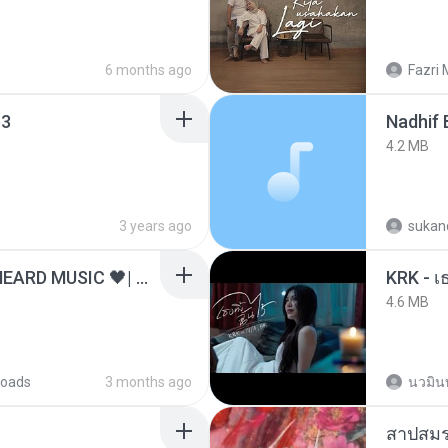
6 months ago
Fazri 
3
4.2 MB
3 years ago
sukand
ไม่มีใครรู้ตัวเรา– UNHEARD MUSIC 🖤| Official Lyric Video | เพลงสู้ชีวิต
4.6 MB
oads
3 months ago
นวมิน
สาปสมร