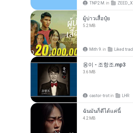
TNP2 M.
in
ZEED_X
ผู้บ่าวเสื้อปุ๋ย
5.2 MB
Mith 9.
in
Liked trac
옹이 - 조항조.mp3
3.6 MB
castor-trot
in
LHR
ฉันมันก็ดีได้แค่นี้
4.2 MB