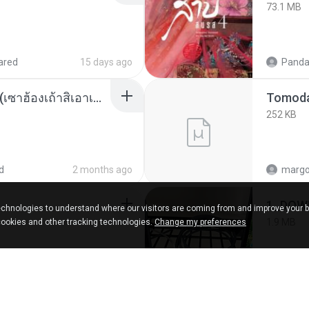
73.1 MB
ared
15 days ago
Panda
ເຊົາຮ້ອງເຖົ້າຊິເອົາທໍ່ໃດ (เซาฮ้องเถ้าสิเอาเท่าใด) ບຸນເກີດ ຫນູຫ່ວງ ft. ໂສພາ ຈຸນທະລາ
252 KB
d
2 months ago
marg
1_DOW
chnologies to understand where our visitors are coming from and improve your 
1.9 MB
cookies and other tracking technologies.
Change my preferences
SnapTube Audio
2 months ago
Wtlpro