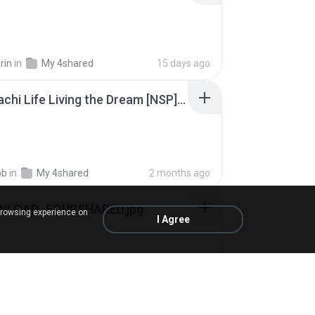
rin
in
My 4shared
15 days ago
Tomodachi Life Living the Dream [NSP].torrent
ob
in
My 4shared
2 months ago
NLOAD_FOURSHARED.jpg
browsing experience on
I Agree
dthree A.
12 months ago