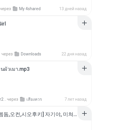
через
My 4shared
13 дней назад
irl
지
через
Downloads
22 дня назад
ตอนผัวเมา.mp3
2 ..
через
เสียงควร
7 лет назад
소이 - [펨돔,오컨,시오후키] 자기야, 미쳐볼래 #남성향 #ASMR #펨돔 #여공남수 #19금.mp3