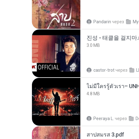
Pandarin
через
My
진성 - 태클을 걸지마.
3.0 MB
castor-trot
через
L
4.8 MB
Peeraya L.
через
D
สาปสมรส 3.pdf