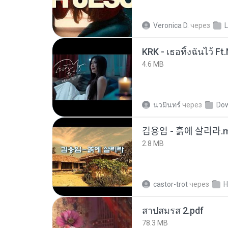
Veronica D.
через
L
4.6 MB
นวมินทร์
через
Do
김용임 - 흙에 살리라
2.8 MB
castor-trot
через
H
สาปสมรส 2.pdf
78.3 MB