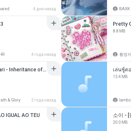
hared
4 дня назад
BAXK
3
Pretty G
8.8 MB
HR
4 года назад
황영
Wrath & Glory - Aeldari - Inheritance of Embers.pdf
เล่นชู้
13.4 MB
ath & Glory
2 года назад
lambcr
ÃO IGUAL AO TEU
20.0 MB