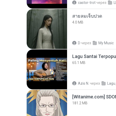
castor-trot
через
L
สายลมเจ็บปวด
4.0 MB
D
через
My Music
65.1 MB
Azis N.
через
Lagu
[Witanime.com] SDO
181.2 MB