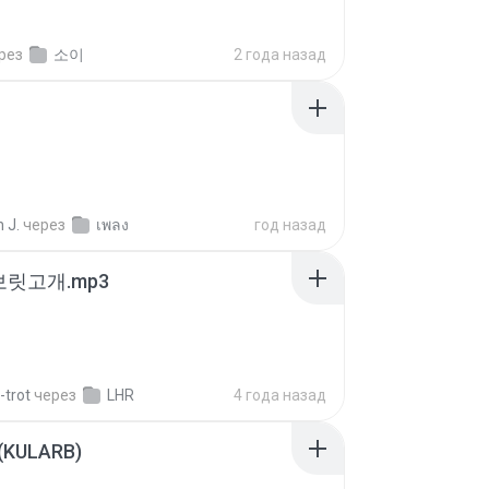
рез
소이
2 года назад
 J.
через
เพลง
год назад
 보릿고개.mp3
-trot
через
LHR
4 года назад
 (KULARB)