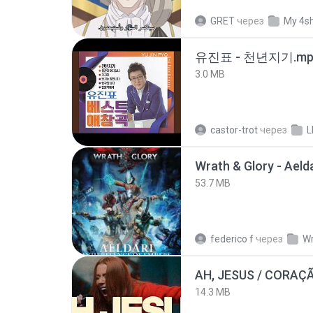
GRET
через
My 4s
유진표 - 천년지기.mp
3.0 MB
castor-trot
через
L
53.7 MB
federico f
через
Wr
AH, JESUS / CORAÇ
14.3 MB