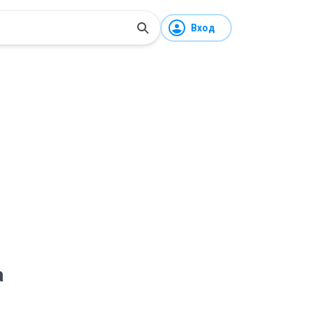
Вход
а