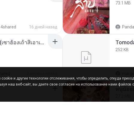
73.1 MB
 4shared
16 дней назад
Panda
ເຊົາຮ້ອງເຖົ້າຊິເອົາທໍ່ໃດ (เซาฮ้องเถ้าสิเอาเท่าใด) ບຸນເກີດ ຫນູຫ່ວງ ft. ໂສພາ ຈຸນທະລາ
252 KB
hared
2 месяца назад
marg
cookie и другие технологии отслеживания, чтобы определить, откуда приход
ьзуя наш веб-сайт, вы даете свое согласие на использование нами файлов c
27.2 MB
 tracks
год назад
Panda