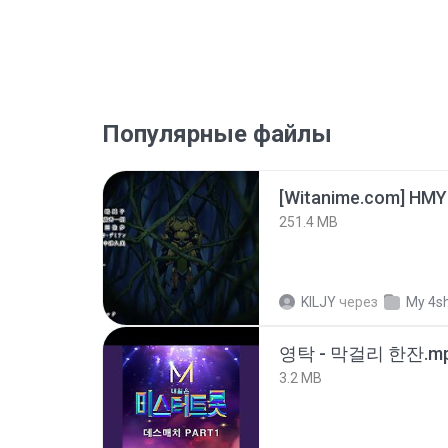
Популярные файлы
251.4 MB
KILJY
через
My 4s
영탁 - 막걸리 한잔.m
3.2 MB