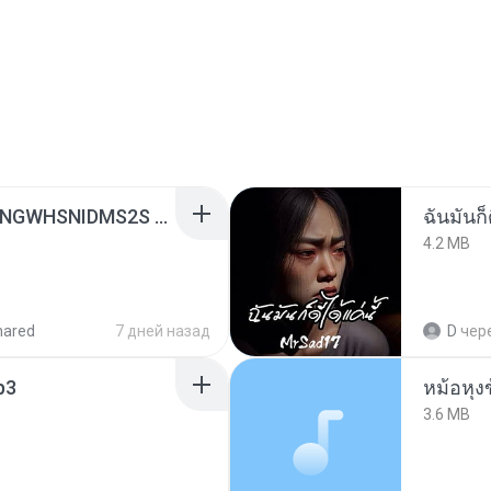
[Witanime.com] HMYNGWHSNIDMS2S EP 05 HD.mp4
ฉันมันก็ด
4.2 MB
hared
7 дней назад
D
чер
p3
3.6 MB