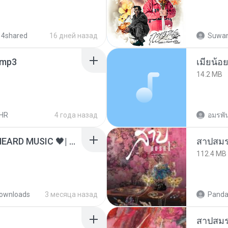
 4shared
16 дней назад
Suwan
mp3
14.2 MB
HR
4 года назад
อมรพัน
ไม่มีใครรู้ตัวเรา– UNHEARD MUSIC 🖤| Official Lyric Video | เพลงสู้ชีวิต
สาปสมร
112.4 MB
ownloads
3 месяца назад
Panda
สาปสมร