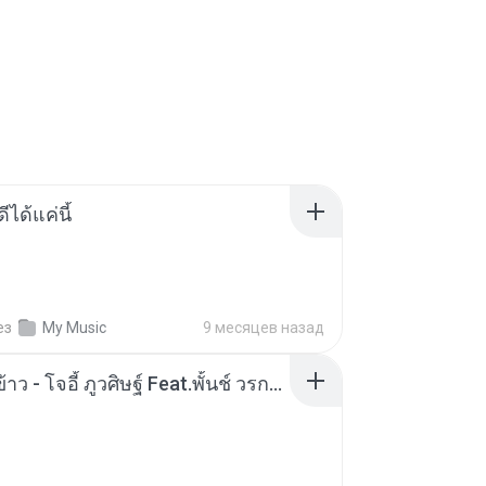
ีได้แค่นี้
ез
My Music
9 месяцев назад
หม้อหุงข้าว - โจอี้ ภูวศิษฐ์ Feat.พั้นช์ วรกาญจน์-315237.mp3