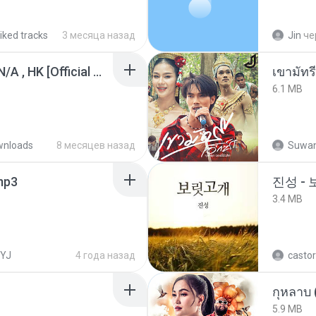
iked tracks
3 месяца назад
Jin
че
KRK - เธอทิ้งฉันไว้ Ft.N/A , HK [Official MV]
เขามัทรี
6.1 MB
wnloads
8 месяцев назад
Suwan
.mp3
진성 -
3.4 MB
YJ
4 года назад
castor
กุหลาบ
5.9 MB