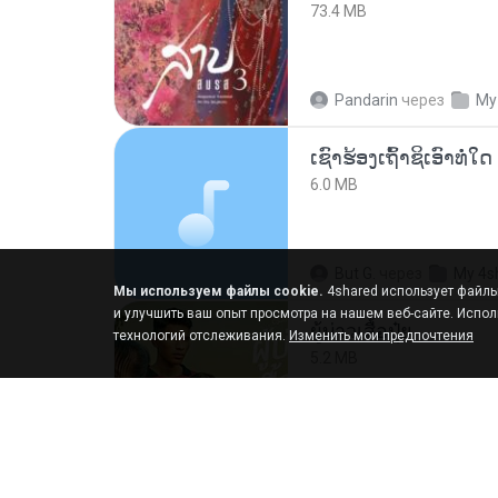
73.4 MB
Pandarin
через
My
6.0 MB
But G.
через
My 4s
Мы используем файлы cookie.
4shared использует файлы 
и улучшить ваш опыт просмотра на нашем веб-сайте. Испол
ผู้บ่าวเสื้อปุ๋ย
технологий отслеживания.
Изменить мои предпочтения
5.2 MB
Mith 9.
через
Liked