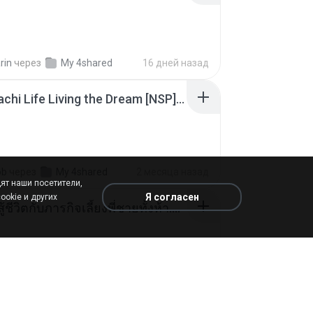
rin
через
My 4shared
16 дней назад
Tomodachi Life Living the Dream [NSP].torrent
ob
через
My 4shared
2 месяца назад
ят наши посетители,
Я согласен
ookie и других
หนูน้อยสู้ชีวิตกับภารกิจเลี้ยงพี่ชายทั้งห้า.pdf
rin
через
My 4shared
16 дней назад