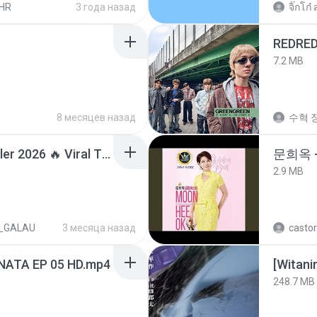
HR
3 года назад
จิ๊กโก๋ 
REDRE
7.2 MB
8 месяцев назад
수혁 장
Lagu Santai Terpopuler 2026 🔥 Viral TikTok — Lagu Pop Indonesia Terbaru & Paling Hits 2026
문희옥 
2.9 MB
_GALAU
3 месяца назад
castor
NATA EP 05 HD.mp4
[Witan
248.7 MB