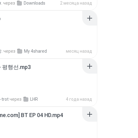
ส.
через
Downloads
2 месяца назад
D
.
через
My 4shared
месяц назад
- 평행선.mp3
-trot
через
LHR
4 года назад
ime.com] BT EP 04 HD.mp4