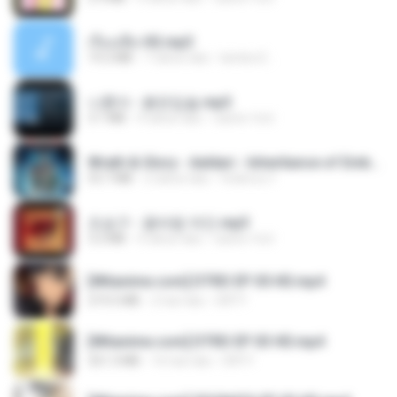
เรื่องเสียว92.mp3
19.2 MB
7 tahun lalu
lambcr2 ..
나훈아 - 붉은입술.mp3
3.1 MB
4 tahun lalu
castor-trot
Wrath & Glory - Aeldari - Inheritance of Embers.pdf
53.7 MB
2 tahun lalu
federico f
조승구 - 꽃바람 여인.mp3
3.2 MB
4 tahun lalu
castor-trot
[Witanime.com] DTRD EP 05 HD.mp4
219.5 MB
2 hari lalu
DRTY
[Witanime.com] DTRD EP 03 HD.mp4
321.3 MB
16 hari lalu
DRTY