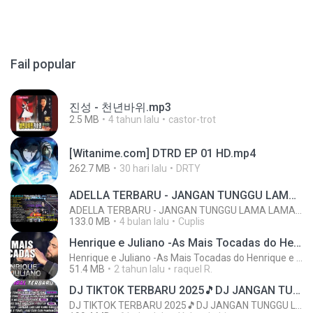
Fail popular
진성 - 천년바위.mp3
2.5 MB
4 tahun lalu
castor-trot
[Witanime.com] DTRD EP 01 HD.mp4
262.7 MB
30 hari lalu
DRTY
ADELLA TERBARU - JANGAN TUNGGU LAMA LAMA - GELAS RETAK - OM ADELLA FULL ALBUM TERBARU 2026
ADELLA TERBARU - JANGAN TUNGGU LAMA LAMA - GELAS RETAK - OM ADELLA FULL ALBUM TERBARU 2026
133.0 MB
4 bulan lalu
Cuplis
Henrique e Juliano -As Mais Tocadas do Henrique e Juliano 2021 -Top Sertanejo 2021,Cd Completo 2021
Henrique e Juliano -As Mais Tocadas do Henrique e Juliano 2021 -Top Sertanejo 2021,Cd Completo 2021
51.4 MB
2 tahun lalu
raquel R.
DJ TIKTOK TERBARU 2025🎵DJ JANGAN TUNGGU LAMA LAMA NANTI LAMA LAMA 🎵DJ SEDIA AKU SEBELUM HUJAN
DJ TIKTOK TERBARU 2025🎵DJ JANGAN TUNGGU LAMA LAMA NANTI LAMA LAMA 🎵DJ SEDIA AKU SEBELUM HUJAN