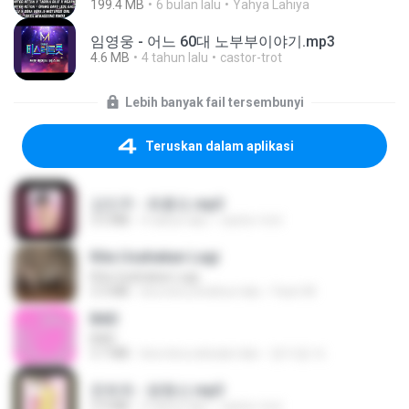
199.4 MB
6 bulan lalu
Yahya Lahiya
임영웅 - 어느 60대 노부부이야기.mp3
4.6 MB
4 tahun lalu
castor-trot
Lebih banyak fail tersembunyi
Teruskan dalam aplikasi
강민주 - 회룡포.mp3
3.5 MB
4 tahun lalu
castor-trot
Kita Usahakan Lagi
Kita Usahakan Lagi
3.3 MB
kira-kira setahun lalu
Fazri M.
BAD
BAD
3.7 MB
kira-kira sebulan lalu
문지영 여.
문희옥 - 평행선.mp3
2.9 MB
4 tahun lalu
castor-trot