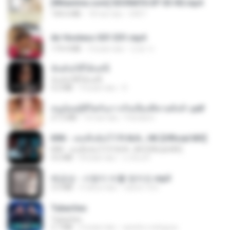
[Witanime.com] SDONATA EP 03 HD.mp4
140.6 MB
18 hari lalu
GRET
Air Hostess S01 E01.mp4
174.4 MB
3 bulan lalu
민호 이.
ฉันมันก็ดีได้แค่นี้
ฉันมันก็ดีได้แค่นี้
4.2 MB
9 bulan lalu
D
หนูน้อยสู้ชีวิตกับภารกิจเลี้ยงพี่ชายทั้งห้า.pdf
27.2 MB
16 hari lalu
Pandarin
KRK - เธอทิ้งฉันไว้ Ft.N/A , HK [Official MV]
KRK - เธอทิ้งฉันไว้ Ft.N/A , HK [Official MV]
4.6 MB
8 bulan lalu
นวมินทร์
배금성 - 사랑이 비를 맞아요.mp3
3.5 MB
4 tahun lalu
castor-trot
Tubarões
Tubarões
2.7 MB
6 bulan lalu
aandre.rodrigues