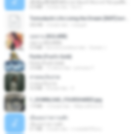
ເຊົາຮ້ອງເຖົ້າຊິເອົາທໍ່ໃດ (เซาฮ้องเถ้าสิเอาเท่าใด) ບຸນເກີດ ຫນູຫ່ວງ ft. ໂສພາ ຈຸນທະລາ
6.0 MB
2 bulan lalu
But G.
Tomodachi Life Living the Dream [NSP].torrent
252 KB
2 bulan lalu
margob
กุหลาบ (KULARB)
กุหลาบ (KULARB)
5.9 MB
kira-kira setahun lalu
Suwan J.
Pyrite (Fool's Gold)
Pyrite (Fool's Gold)
3.4 MB
12 tahun lalu
princess Y.
สายลมเจ็บปวด
สายลมเจ็บปวด
4.0 MB
8 bulan lalu
D
1_DOWNLOAD_FOURSHARED.jpg
1.9 MB
12 bulan lalu
Wtlprodthree A.
เอิ้นเธอว่าความฮัก
เอิ้นเธอว่าความฮัก
4.1 MB
2 bulan lalu
ถามพ่อ&#39;พ ม.