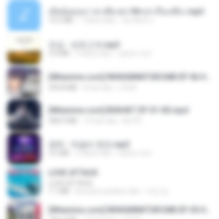
เมียน้อยเหงา พาเสียวค่ะ18+เล่าเรื่องเสียว.mp3
14.2 MB
7 tahun lalu
อมรพันธ์ จ.
진성 - 보릿고개.mp3
3.4 MB
4 tahun lalu
castor-trot
[Witanime.com] RKNGMNNTSRCMB EP 06 HD.mp4
294.8 MB
8 hari lalu
LOLKI
[Witanime.com] BSKHKT EP 01 HD.mp4
408.9 MB
13 hari lalu
BLITR
영탁 - 막걸리 한잔.mp3
3.2 MB
3 tahun lalu
castor-trot
LOVE ATTACK
LOVE ATTACK
7.1 MB
kira-kira setahun lalu
지빈 임.
[Witanime.com] RKNGMNNTSRCMB EP 05 HD.mp4