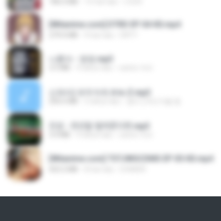
186.0 MB
15 hari lalu
LOLKI
[Witanime.com] DTRD EP 04 HD.mp4
279.0 MB
9 hari lalu
DRTY
나훈아 - 영영.mp3
3.5 MB
4 tahun lalu
castor-trot
신유리) 유두자위 A to Z.mp3
256.6 MB
2 tahun lalu
좀비고4인커플 좀.
진성 - 천년을 빌려준다면.mp3
3.4 MB
4 tahun lalu
castor-trot
[Witanime.com] TSTJWGCDMS EP 05 HD.mp4
423.2 MB
8 hari lalu
DOMISR