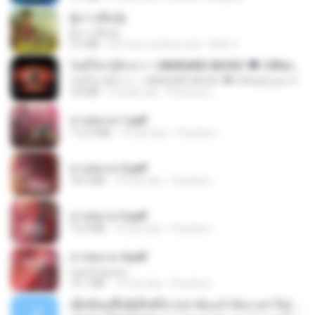
ผู้บ่าวเสื้อปุ๋ย
ผู้บ่าวเสื้อปุ๋ย
5.2 MB
kira-kira setahun lalu
Mith 9.
ไม่มีใครรู้ตัวเรา– UNHEARD MUSIC 🖤| Official Lyric Video | เพลงสู้ชีวิต
ไม่มีใครรู้ตัวเรา– UNHEARD MUSIC 🖤| Official Lyric Video | เพลงสู้ชีวิต
4.8 MB
3 bulan lalu
Peeraya L.
สาปสมรส 1.pdf
112.4 MB
16 hari lalu
Pandarin
สาปสมรส 2.pdf
78.3 MB
16 hari lalu
Pandarin
สาปสมรส 3.pdf
73.4 MB
16 hari lalu
Pandarin
สาปสมรส 4.pdf
CamScanner
73.1 MB
16 hari lalu
Pandarin
ເຊົາຮ້ອງເຖົ້າຊິເອົາທໍ່ໃດ (เซาฮ้องเถ้าสิเอาเท่าใด) ບຸນເກີດ ຫນູຫ່ວງ ft. ໂສພາ ຈຸນທະລາ