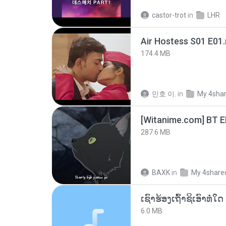
castor-trot
in
LHR
Air Hostess S01 E01
174.4 MB
민호 이.
in
My 4sha
[Witanime.com] BT 
287.6 MB
BAXK
in
My 4share
6.0 MB