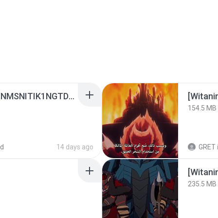
[Witanime.com] KWONMSNITIK1NGTDNN EP 04 HD.mp4
[Witan
154.5 MB
ed
14 days ago
GRET
235.5 MB