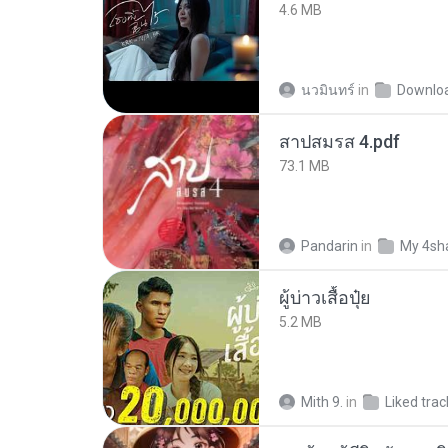
4.6 MB
นวมินทร์
in
Downlo
สาปสมรส 4.pdf
73.1 MB
Pandarin
in
My 4sh
ผู้บ่าวเสื้อปุ๋ย
5.2 MB
Mith 9.
in
Liked trac