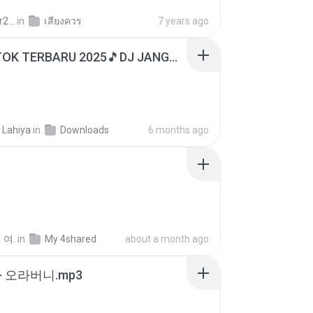
2 ..
in
เสียงควร
7 years ago
DJ TIKTOK TERBARU 2025🎵DJ JANGAN TUNGGU LAMA LAMA NANTI LAMA LAMA 🎵DJ SEDIA AKU SEBELUM HUJAN
 Lahiya
in
Downloads
6 months ago
 여.
in
My 4shared
about a month ago
- 오라버니.mp3