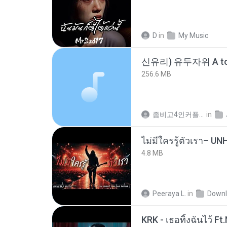
D
in
My Music
신유리) 유두자위 A to
256.6 MB
좀비고4인커플 좀.
in
4.8 MB
Peeraya L.
in
Downl