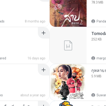
78.3 MB
ads
8 months ago
Panda
252 KB
ared
16 days ago
marg
กุหลาบ
5.9 MB
ks
about a year ago
Suwan