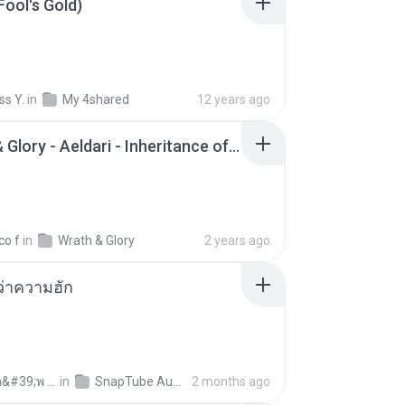
Fool's Gold)
ss Y.
in
My 4shared
12 years ago
Wrath & Glory - Aeldari - Inheritance of Embers.pdf
co f
in
Wrath & Glory
2 years ago
อว่าความฮัก
ถามพ่อ&#39;พ ม.
in
SnapTube Audio
2 months ago