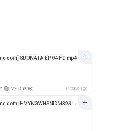
ime.com] SDONATA EP 04 HD.mp4
in
My 4shared
11 days ago
[Witanime.com] HMYNGWHSNIDMS2S EP 04 HD.mp4