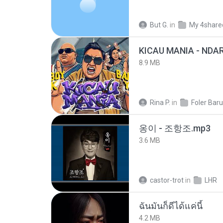
But G.
in
My 4share
8.9 MB
Rina P.
in
Foler Baru
옹이 - 조항조.mp3
3.6 MB
castor-trot
in
LHR
ฉันมันก็ดีได้แค่นี้
4.2 MB