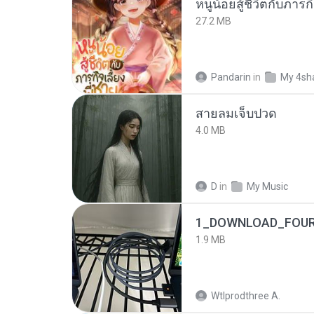
27.2 MB
Pandarin
in
My 4sh
สายลมเจ็บปวด
4.0 MB
D
in
My Music
1_DOWNLOAD_FOUR
1.9 MB
Wtlprodthree A.