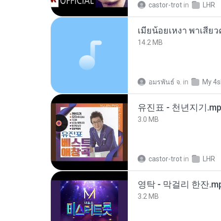
castor-trot
in
LHR
14.2 MB
อมรพันธ์ จ.
in
My 4s
유진표 - 천년지기.mp
3.0 MB
castor-trot
in
LHR
영탁 - 막걸리 한잔.m
3.2 MB