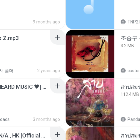
9 months ago
TNP2 
 Z.mp3
조승구 
3.2 MB
새 폴더
2 years ago
castor
ไม่มีใครรู้ตัวเรา– UNHEARD MUSIC 🖤| Official Lyric Video | เพลงสู้ชีวิต
สาปสมร
112.4 MB
oads
3 months ago
Panda
KRK - เธอทิ้งฉันไว้ Ft.N/A , HK [Official MV]
สาปสมร