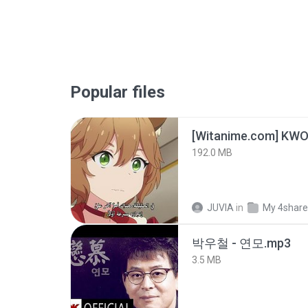
Popular files
192.0 MB
JUVIA
in
My 4shar
박우철 - 연모.mp3
3.5 MB