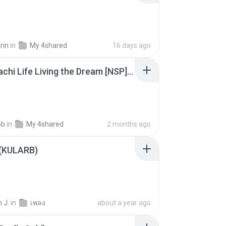
rin
in
My 4shared
16 days ago
Tomodachi Life Living the Dream [NSP].torrent
ob
in
My 4shared
2 months ago
 (KULARB)
 J.
in
เพลง
about a year ago