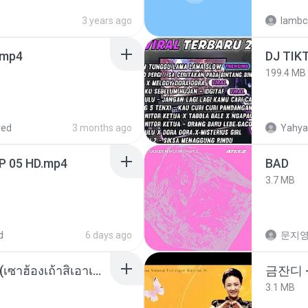
3 years ago
lambcr
.mp4
199.4 MB
red
3 months ago
Yahya
EP 05 HD.mp4
BAD
3.7 MB
d
6 days ago
문지영
ເຊົາຮ້ອງເຖົ້າຊິເອົາທໍ່ໃດ (เซาฮ้องเถ้าสิเอาเท่าใด) ບຸນເກີດ ຫນູຫ່ວງ ft. ໂສພາ ຈຸນທະລາ
금잔디 
3.1 MB