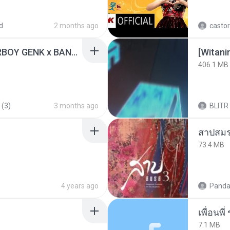
d
2 months ago
castor
KICAU MANIA - NDARBOY GENK x BANDITOZ YAOW 86 (OFFICIAL LYRIC VIDEO) GAS POL NDANGAK
[Witan
406.1 MB
 (3)
3 months ago
BLITR
สาปสมร
73.4 MB
4 years ago
Panda
7.1 MB