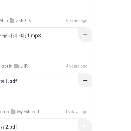
M.
in
ZEED_X
6 years ago
- 꽃바람 여인.mp3
-trot
in
LHR
4 years ago
ส 1.pdf
rin
in
My 4shared
16 days ago
ส 2.pdf