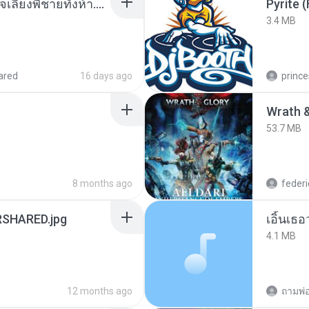
หนูน้อยสู้ชีวิตกับภารกิจเลี้ยงพี่ชายทั้งห้า.pdf
Pyrite (
3.4 MB
ared
16 days ago
prince
53.7 MB
8 months ago
federi
SHARED.jpg
เอิ้นเธ
4.1 MB
12 months ago