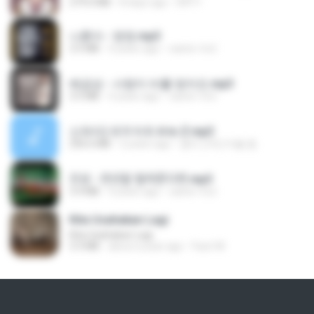
279.0 MB
8 days ago
DRTY
나훈아 - 영영.mp3
3.5 MB
4 years ago
castor-trot
배금성 - 사랑이 비를 맞아요.mp3
3.5 MB
4 years ago
castor-trot
신유리) 유두자위 A to Z.mp3
256.6 MB
2 years ago
좀비고4인커플 좀.
진성 - 천년을 빌려준다면.mp3
3.4 MB
4 years ago
castor-trot
Kita Usahakan Lagi
Kita Usahakan Lagi
3.3 MB
about a year ago
Fazri M.