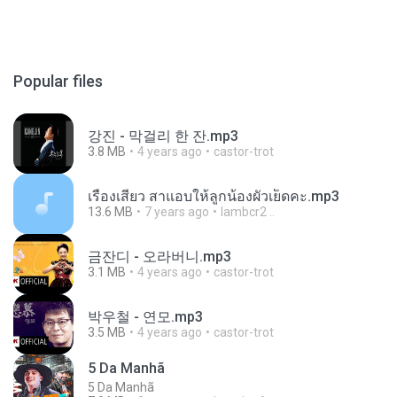
Popular files
강진 - 막걸리 한 잔.mp3
3.8 MB
4 years ago
castor-trot
เรื่องเสียว สาแอบให้ลูกน้องผัวเย็ดคะ.mp3
13.6 MB
7 years ago
lambcr2 ..
금잔디 - 오라버니.mp3
3.1 MB
4 years ago
castor-trot
박우철 - 연모.mp3
3.5 MB
4 years ago
castor-trot
5 Da Manhã
5 Da Manhã