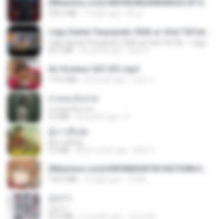
[Witanime.com] HMYNGWHSNIDMS2S EP 04 HD.mp4
235.5 MB
13 days ago
KILJY
Lagu Santai Terpopuler 2026 🔥 Viral TikTok — Lagu Pop Indonesia Terbaru & Paling Hits 2026
Lagu Santai Terpopuler 2026 🔥 Viral TikTok — Lagu Pop Indonesia Terbaru & Paling Hits 2026
65.1 MB
3 months ago
Azis N.
Air Hostess S01 E01.mp4
174.4 MB
3 months ago
민호 이.
สายลมเจ็บปวด
สายลมเจ็บปวด
4.0 MB
8 months ago
D
ผู้บ่าวเสื้อปุ๋ย
ผู้บ่าวเสื้อปุ๋ย
5.2 MB
about a year ago
Mith 9.
[Witanime.com] KWONMSNITIK1NGTDNN EP 04 HD.mp4
192.0 MB
14 days ago
JUVIA
갑자기
갑자기
23.9 MB
2 months ago
금금선화