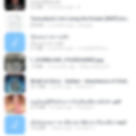
ฉันมันก็ดีได้แค่นี้
4.2 MB
9 months ago
D
Tomodachi Life Living the Dream [NSP].torrent
252 KB
2 months ago
margob
เอิ้นเธอว่าความฮัก
เอิ้นเธอว่าความฮัก
4.1 MB
2 months ago
ถามพ่อ&#39;พ ม.
1_DOWNLOAD_FOURSHARED.jpg
1.9 MB
12 months ago
Wtlprodthree A.
Wrath & Glory - Aeldari - Inheritance of Embers.pdf
53.7 MB
2 years ago
federico f
หนูน้อยสู้ชีวิตกับภารกิจเลี้ยงพี่ชายทั้งห้า.pdf
27.2 MB
16 days ago
Pandarin
เมียน้อยเหงา พาเสียวค่ะ18+เล่าเรื่องเสียว.mp3
14.2 MB
7 years ago
อมรพันธ์ จ.