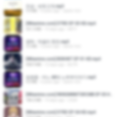
진성 - 보릿고개.mp3
3.4 MB
4 years ago
castor-trot
[Witanime.com] DTRD EP 03 HD.mp4
321.3 MB
15 days ago
DRTY
영탁 - 막걸리 한잔.mp3
3.2 MB
3 years ago
castor-trot
[Witanime.com] BSKHKT EP 01 HD.mp4
408.9 MB
12 days ago
BLITR
임영웅 - 어느 60대 노부부이야기.mp3
4.6 MB
4 years ago
castor-trot
[Witanime.com] RKNGMNNTSRCMB EP 05 HD.mp4
186.0 MB
14 days ago
LOLKI
[Witanime.com] DTRD EP 04 HD.mp4