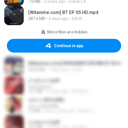
7.0 MB
2 years ago
leandro A.
[Witanime.com] BT EP 05 HD.mp4
287.6 MB
6 days ago
BAXK
More files are hidden
Continue in app
[Witanime.com] RKNGMNNTSRCMB EP 06 HD.mp4
294.8 MB
7 days ago
LOLKI
สาปสมรส 4.pdf
CamScanner
73.1 MB
16 days ago
Pandarin
กุหลาบ (KULARB)
กุหลาบ (KULARB)
5.9 MB
about a year ago
Suwan J.
สาปสมรส 2.pdf
78.3 MB
16 days ago
Pandarin