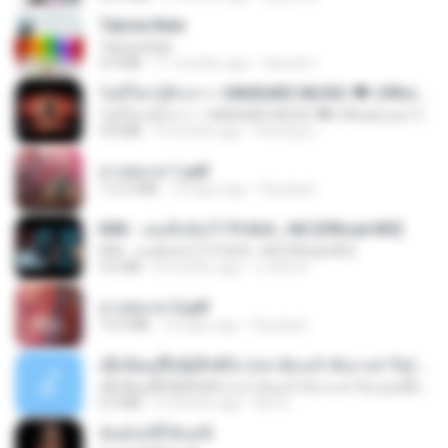
Tabola Bale
Tabola Bale
4.4 MB
11 months ago
Hamdi U.
ไม่มีใครรู้ตัวเรา– UNHEARD MUSIC 🖤| Official Lyric Video | เพลงสู้ชีวิต
ไม่มีใครรู้ตัวเรา– UNHEARD MUSIC 🖤| Official Lyric Video | เพลงสู้ชีวิต
4.8 MB
3 months ago
Peeraya L.
สาปสมรส 1.pdf
112.4 MB
16 days ago
Pandarin
KRK - เธอทิ้งฉันไว้ Ft.N/A , HK [Official MV]
KRK - เธอทิ้งฉันไว้ Ft.N/A , HK [Official MV]
4.6 MB
8 months ago
นวมินทร์
สาปสมรส 3.pdf
73.4 MB
16 days ago
Pandarin
ເຊົາຮ້ອງເຖົ້າຊິເອົາທໍ່ໃດ (เซาฮ้องเถ้าสิเอาเท่าใด) ບຸນເກີດ ຫນູຫ່ວງ ft. ໂສພາ ຈຸນທະລາ
ເຊົາຮ້ອງເຖົ້າຊິເອົາທໍ່ໃດ (เซาฮ้องเถ้าสิเอาเท่าใด) ບຸນເກີດ ຫນູຫ່ວງ ft. ໂສພາ ຈຸນທະລາ
6.0 MB
2 months ago
But G.
ฉันมันก็ดีได้แค่นี้