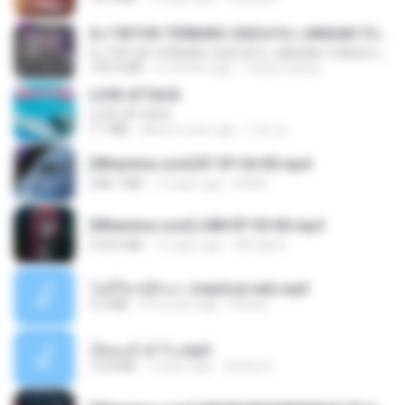
DJ TIKTOK TERBARU 2025🎵DJ JANGAN TUNGGU LAMA LAMA NANTI LAMA LAMA 🎵DJ SEDIA AKU SEBELUM HUJAN
DJ TIKTOK TERBARU 2025🎵DJ JANGAN TUNGGU LAMA LAMA NANTI LAMA LAMA 🎵DJ SEDIA AKU SEBELUM HUJAN
199.4 MB
6 months ago
Yahya Lahiya
LOVE ATTACK
LOVE ATTACK
7.1 MB
about a year ago
지빈 임.
[Witanime.com] BT EP 04 HD.mp4
248.7 MB
13 days ago
BAXK
[Witanime.com] LNM EP 05 HD.mp4
218.6 MB
15 days ago
MUrabito
ไม่มีใครรู้ตัวเรา (mp3cut.net).mp3
4.2 MB
3 months ago
Kratae
เงี่ยนแล้วทำไง.mp3
10.8 MB
7 years ago
lambcr2 ..