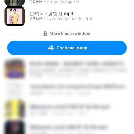
4.0 MB
8 months ago
D
문희옥 - 평행선.mp3
2.9 MB
4 years ago
castor-trot
More files are hidden
Continue in app
KICAU MANIA - NDARBOY GENK x BANDITOZ YAOW 86 (OFFICIAL LYRIC VIDEO) GAS POL NDANGAK
KICAU MANIA - NDARBOY GENK x BANDITOZ YAOW 86 (OFFICIAL LYRIC VIDEO) GAS POL NDANGAK
8.9 MB
3 months ago
Rina P.
Tomodachi Life Living the Dream [NSP].torrent
252 KB
2 months ago
margob
[Witanime.com] DTRD EP 03 HD.mp4
321.3 MB
18 days ago
DRTY
[Witanime.com] LNM EP 05 HD.mp4
218.6 MB
18 days ago
MUrabito