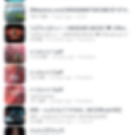
[Witanime.com] RKNGMNNTSRCMB EP 07 HD.mp4
183.7 MB
3 days ago
LOLKI
ไม่มีใครรู้ตัวเรา– UNHEARD MUSIC 🖤| Official Lyric Video | เพลงสู้ชีวิต
ไม่มีใครรู้ตัวเรา– UNHEARD MUSIC 🖤| Official Lyric Video | เพลงสู้ชีวิต
4.8 MB
3 months ago
Peeraya L.
สาปสมรส 1.pdf
112.4 MB
18 days ago
Pandarin
สาปสมรส 3.pdf
73.4 MB
18 days ago
Pandarin
สาปสมรส 4.pdf
CamScanner
73.1 MB
18 days ago
Pandarin
KRK - เธอทิ้งฉันไว้ Ft.N/A , HK [Official MV]
KRK - เธอทิ้งฉันไว้ Ft.N/A , HK [Official MV]
4.6 MB
8 months ago
นวมินทร์
ฉันมันก็ดีได้แค่นี้