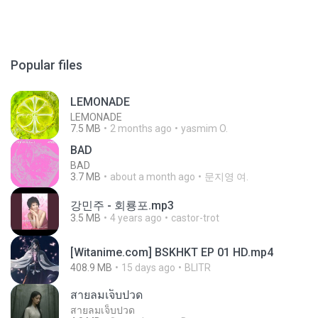
Popular files
LEMONADE
LEMONADE
7.5 MB
2 months ago
yasmim O.
BAD
BAD
3.7 MB
about a month ago
문지영 여.
강민주 - 회룡포.mp3
3.5 MB
4 years ago
castor-trot
[Witanime.com] BSKHKT EP 01 HD.mp4
408.9 MB
15 days ago
BLITR
สายลมเจ็บปวด
สายลมเจ็บปวด