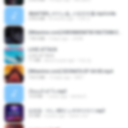
4b6d7436_바이노럴_사정컨트롤.mp4.m4a
278.6 MB
8 months ago
누빠 모.
[Witanime.com] KWONMSNITIK1NGTDNN EP 05 HD.mp4
178.3 MB
9 days ago
JUVIA
LOVE ATTACK
LOVE ATTACK
7.1 MB
about a year ago
지빈 임.
[Witanime.com] SDONATA EP 04 HD.mp4
154.5 MB
13 days ago
GRET
เงี่ยนแล้วทำไง.mp3
10.8 MB
7 years ago
lambcr2 ..
임영웅 - 어느 60대 노부부이야기.mp3
4.6 MB
4 years ago
castor-trot