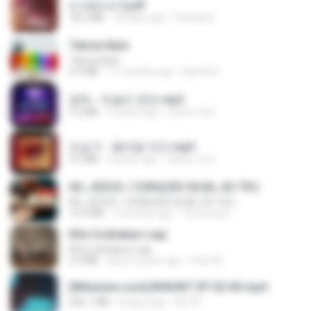
สาปสมรส 2.pdf
78.3 MB
18 days ago
Pandarin
Tabola Bale
Tabola Bale
4.4 MB
11 months ago
Hamdi U.
영탁 - 막걸리 한잔.mp3
3.2 MB
3 years ago
castor-trot
조승구 - 꽃바람 여인.mp3
3.2 MB
4 years ago
castor-trot
AH, JESUS / CORAÇÃO IGUAL AO TEU
AH, JESUS / CORAÇÃO IGUAL AO TEU
14.3 MB
3 months ago
Veronica D.
Kita Usahakan Lagi
Kita Usahakan Lagi
3.3 MB
about a year ago
Fazri M.
[Witanime.com] BSKHKT EP 02 HD.mp4
406.1 MB
8 days ago
BLITR