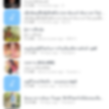
ฉันมันก็ดีได้แค่นี้
4.2 MB
9 months ago
D
ເຊົາຮ້ອງເຖົ້າຊິເອົາທໍ່ໃດ (เซาฮ้องเถ้าสิเอาเท่าใด) ບຸນເກີດ ຫນູຫ່ວງ ft. ໂສພາ ຈຸນທະລາ
ເຊົາຮ້ອງເຖົ້າຊິເອົາທໍ່ໃດ (เซาฮ้องเถ้าสิเอาเท่าใด) ບຸນເກີດ ຫນູຫ່ວງ ft. ໂສພາ ຈຸນທະລາ
6.0 MB
2 months ago
But G.
ผู้บ่าวเสื้อปุ๋ย
ผู้บ่าวเสื้อปุ๋ย
5.2 MB
about a year ago
Mith 9.
หนูน้อยสู้ชีวิตกับภารกิจเลี้ยงพี่ชายทั้งห้า.pdf
27.2 MB
18 days ago
Pandarin
กุหลาบ (KULARB)
กุหลาบ (KULARB)
5.9 MB
about a year ago
Suwan J.
อยู่ที่ไหนก็คิดถึง - เมนทอล.mp3
4.2 MB
2 years ago
มันไม้สาย ม.
ย้อนเวลากลับมาในยุค 70 ชีวิตครั้งนี้ฉันขอเลือกเอง จบ.pdf
32.8 MB
18 days ago
Pandarin