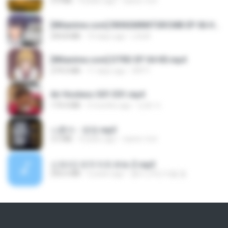
3.4 MB
4 years ago
castor-trot
[Witanime.com] RKNGMNNTSRCMB EP 06 HD.mp4
294.8 MB
10 days ago
LOLKI
[Witanime.com] DTRD EP 04 HD.mp4
279.0 MB
11 days ago
DRTY
Air Hostess S01 E01.mp4
174.4 MB
3 months ago
민호 이.
나훈아 - 영영.mp3
3.5 MB
4 years ago
castor-trot
신유리) 유두자위 A to Z.mp3
256.6 MB
2 years ago
좀비고4인커플 좀.