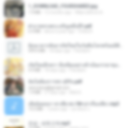
1_DOWNLOAD_FOURSHARED.jpg
1.9 MB
12 months ago
Wtlprodthree A.
ฝ่าบาททรงพระเจริญหมื่นปี1.pdf
6.4 MB
about a year ago
Orasa K.
ย้อนเวลากลับมาเกิดใหม่ในวันสิ้นโลกพร้อมมิติส่วนตัว 1-443 [จบ] - 揍趴长颈鹿.pdf
499.6 MB
18 days ago
Pandarin
เกิดใหม่อีกครา อี๋เหนียงอย่างข้าเป็นภรรยาขุนนาง 1_ST.pdf
4.9 MB
18 days ago
Pandarin
ฉันไม่ต้องการพร สุจิรัน.pdf
tanmobza@gmail.com
1.4 MB
27 days ago
Mob K.
เมียน้อยเหงา พาเสียวค่ะ18+เล่าเรื่องเสียว.mp3
14.2 MB
7 years ago
อมรพันธ์ จ.
진성 - 보릿고개.mp3