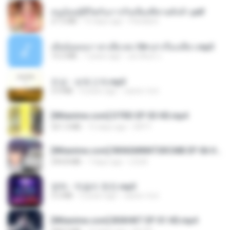
หนูน้อยสู้ชีวิตกับภารกิจเลี้ยงพี่ชายทั้งห้า.pdf
27.2 MB
15 days ago
Pandarin
เมียน้อยเหงา พาเสียวค่ะ18+เล่าเรื่องเสียว.mp3
14.2 MB
7 years ago
อมรพันธ์ จ.
진성 - 보릿고개.mp3
3.4 MB
4 years ago
castor-trot
[Witanime.com] DTRD EP 03 HD.mp4
321.3 MB
15 days ago
DRTY
[Witanime.com] RKNGMNNTSRCMB EP 06 HD.mp4
294.8 MB
7 days ago
LOLKI
영탁 - 막걸리 한잔.mp3
3.2 MB
3 years ago
castor-trot
[Witanime.com] BSKHKT EP 01 HD.mp4