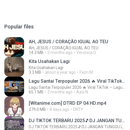
Popular files
AH, JESUS / CORAÇÃO IGUAL AO TEU
AH, JESUS / CORAÇÃO IGUAL AO TEU
14.3 MB
2 months ago
Veronica D.
Kita Usahakan Lagi
Kita Usahakan Lagi
3.3 MB
about a year ago
Fazri M.
Lagu Santai Terpopuler 2026 🔥 Viral TikTok — Lagu Pop Indonesia Terbaru & Paling Hits 2026
Lagu Santai Terpopuler 2026 🔥 Viral TikTok — Lagu Pop Indonesia Terbaru & Paling Hits 2026
65.1 MB
3 months ago
Azis N.
[Witanime.com] DTRD EP 04 HD.mp4
279.0 MB
8 days ago
DRTY
DJ TIKTOK TERBARU 2025🎵DJ JANGAN TUNGGU LAMA LAMA NANTI LAMA LAMA 🎵DJ SEDIA AKU SEBELUM HUJAN
DJ TIKTOK TERBARU 2025🎵DJ JANGAN TUNGGU LAMA LAMA NANTI LAMA LAMA 🎵DJ SEDIA AKU SEBELUM HUJAN