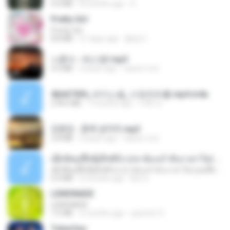
4.0 MB
8 months ago
D
Pretty Girl
Pretty Girl
8.8 MB
21 days ago
황영지
나훈아 - 테스형!.mp3
4.4 MB
4 years ago
castor-trot
4b6d7436_바이노럴_사정컨트롤.mp4.m4a
278.6 MB
7 months ago
누빠 모.
김용임 - 흙에 살리라.mp3
2.8 MB
4 years ago
castor-trot
ເຊົາຮ້ອງເຖົ້າຊິເອົາທໍ່ໃດ (เซาฮ้องเถ้าสิเอาเท่าใด) ບຸນເກີດ ຫນູຫ່ວງ ft. ໂສພາ ຈຸນທະລາ
ເຊົາຮ້ອງເຖົ້າຊິເອົາທໍ່ໃດ (เซาฮ้องเถ้าสิเอาเท่าใด) ບຸນເກີດ ຫນູຫ່ວງ ft. ໂສພາ ຈຸນທະລາ
6.0 MB
2 months ago
But G.
LEMONADE
LEMONADE
7.5 MB
2 months ago
yasmim O.
Tubarões