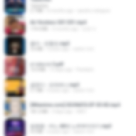
Tubarões
2.7 MB
6 months ago
aandre.rodrigues
Air Hostess S01 E01.mp4
174.4 MB
3 months ago
민호 이.
옹이 - 조항조.mp3
3.6 MB
4 years ago
castor-trot
สาปสมรส 3.pdf
73.4 MB
15 days ago
Pandarin
금잔디 - 오라버니.mp3
3.1 MB
4 years ago
castor-trot
[Witanime.com] SDONATA EP 05 HD.mp4
181.2 MB
3 days ago
GRET
임영웅 - 어느 60대 노부부이야기.mp3
4.6 MB
4 years ago
castor-trot