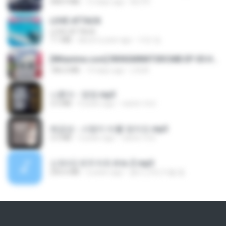
408.9 MB
12 days ago
BLITR
LOVE ATTACK
LOVE ATTACK
7.1 MB
about a year ago
지빈 임.
[Witanime.com] RKNGMNNTSRCMB EP 05 HD.mp4
186.0 MB
14 days ago
LOLKI
나훈아 - 영영.mp3
3.5 MB
4 years ago
castor-trot
배금성 - 사랑이 비를 맞아요.mp3
3.5 MB
3 years ago
castor-trot
신유리) 유두자위 A to Z.mp3
256.6 MB
2 years ago
좀비고4인커플 좀.