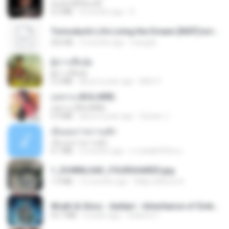
ฉันมันก็ดีได้แค่นี้
4.2 MB
9 months ago
D
Tomodachi Life Living the Dream [NSP].torrent
252 KB
2 months ago
margob
ผู้บ่าวเสื้อปุ๋ย
ผู้บ่าวเสื้อปุ๋ย
5.2 MB
about a year ago
Mith 9.
กุหลาบ (KULARB)
กุหลาบ (KULARB)
5.9 MB
about a year ago
Suwan J.
เอิ้นเธอว่าความฮัก
เอิ้นเธอว่าความฮัก
4.1 MB
2 months ago
ถามพ่อ&#39;พ ม.
1_DOWNLOAD_FOURSHARED.jpg
1.9 MB
12 months ago
Wtlprodthree A.
Wrath & Glory - Aeldari - Inheritance of Embers.pdf
53.7 MB
2 years ago
federico f