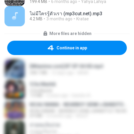
199.4 MB
6 months ago
Yahya Lahiya
ไม่มีใครรู้ตัวเรา (mp3cut.net).mp3
4.2 MB
3 months ago
Kratae
More files are hidden
Continue in app
[Witanime.com] BT EP 04 HD.mp4
248.7 MB
12 days ago
BAXK
5 Da Manhã
5 Da Manhã
7.0 MB
2 years ago
leandro A.
KICAU MANIA - NDARBOY GENK x BANDITOZ YAOW 86 (OFFICIAL LYRIC VIDEO) GAS POL NDANGAK
KICAU MANIA - NDARBOY GENK x BANDITOZ YAOW 86 (OFFICIAL LYRIC VIDEO) GAS POL NDANGAK
8.9 MB
3 months ago
Rina P.
สายลมเจ็บปวด
สายลมเจ็บปวด