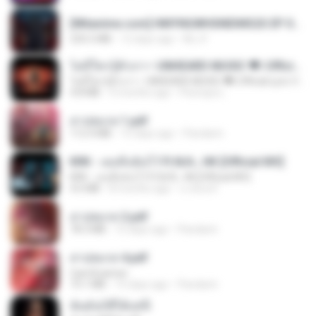
[Witanime.com] HMYNGWHSNIDMS2S EP 04 HD.mp4
235.5 MB
12 days ago
KILJY
ไม่มีใครรู้ตัวเรา– UNHEARD MUSIC 🖤| Official Lyric Video | เพลงสู้ชีวิต
ไม่มีใครรู้ตัวเรา– UNHEARD MUSIC 🖤| Official Lyric Video | เพลงสู้ชีวิต
4.8 MB
3 months ago
Peeraya L.
สาปสมรส 1.pdf
112.4 MB
15 days ago
Pandarin
KRK - เธอทิ้งฉันไว้ Ft.N/A , HK [Official MV]
KRK - เธอทิ้งฉันไว้ Ft.N/A , HK [Official MV]
4.6 MB
8 months ago
นวมินทร์
สาปสมรส 2.pdf
78.3 MB
15 days ago
Pandarin
สาปสมรส 4.pdf
CamScanner
73.1 MB
15 days ago
Pandarin
ฉันมันก็ดีได้แค่นี้