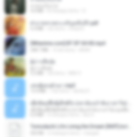
สายลมเจ็บปวด
4.0 MB
8 miesięcy temu
D
ฝ่าบาททรงพระเจริญหมื่นปี1.pdf
6.4 MB
rok temu
Orasa K.
[Witanime.com] BT EP 04 HD.mp4
248.7 MB
15 dni temu
BAXK
ผู้บ่าวเสื้อปุ๋ย
ผู้บ่าวเสื้อปุ๋ย
5.2 MB
rok temu
Mith 9.
เล่นชู้ตอนผัวเมา.mp3
13.4 MB
7 lat temu
lambcr2 ..
ເຊົາຮ້ອງເຖົ້າຊິເອົາທໍ່ໃດ (เซาฮ้องเถ้าสิเอาเท่าใด) ບຸນເກີດ ຫນູຫ່ວງ ft. ໂສພາ ຈຸນທະລາ
ເຊົາຮ້ອງເຖົ້າຊິເອົາທໍ່ໃດ (เซาฮ้องเถ้าสิเอาเท่าใด) ບຸນເກີດ ຫນູຫ່ວງ ft. ໂສພາ ຈຸນທະລາ
6.0 MB
2 miesiące temu
But G.
Tomodachi Life Living the Dream [NSP].torrent
252 KB
2 miesiące temu
margob