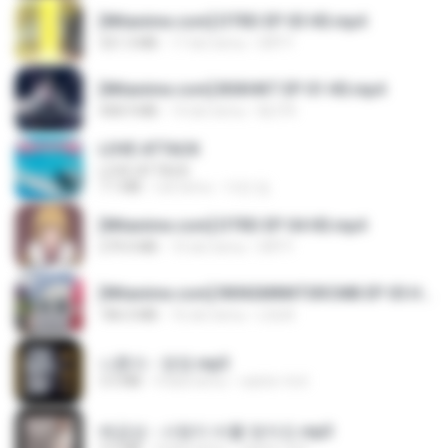
[Witanime.com] DTRD EP 03 HD.mp4
321.3 MB
17 dni temu
DRTY
[Witanime.com] BSKHKT EP 01 HD.mp4
408.9 MB
14 dni temu
BLITR
LOVE ATTACK
LOVE ATTACK
7.1 MB
rok temu
지빈 임.
[Witanime.com] DTRD EP 04 HD.mp4
279.0 MB
10 dni temu
DRTY
[Witanime.com] RKNGMNNTSRCMB EP 05 HD.mp4
186.0 MB
16 dni temu
LOLKI
나훈아 - 영영.mp3
3.5 MB
4 lata temu
castor-trot
배금성 - 사랑이 비를 맞아요.mp3