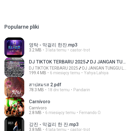
Popularne pliki
영탁 - 막걸리 한잔.mp3
3.2 MB
3 lata temu
castor-trot
DJ TIKTOK TERBARU 2025🎵DJ JANGAN TUNGGU LAMA LAMA NANTI LAMA LAMA 🎵DJ SEDIA AKU SEBELUM HUJAN
DJ TIKTOK TERBARU 2025🎵DJ JANGAN TUNGGU LAMA LAMA NANTI LAMA LAMA 🎵DJ SEDIA AKU SEBELUM HUJAN
199.4 MB
6 miesięcy temu
Yahya Lahiya
สาปสมรส 2.pdf
78.3 MB
18 dni temu
Pandarin
Carnívoro
Carnívoro
2.8 MB
6 miesięcy temu
Fernando O.
강진 - 막걸리 한 잔.mp3
3.8 MB
4 lata temu
castor-trot