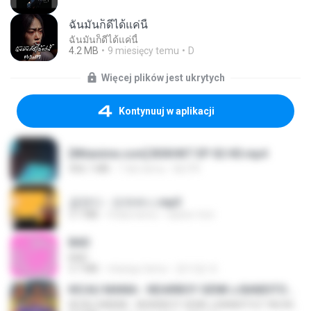
ฉันมันก็ดีได้แค่นี้
ฉันมันก็ดีได้แค่นี้
4.2 MB
9 miesięcy temu
D
Więcej plików jest ukrytych
Kontynuuj w aplikacji
[Witanime.com] BSKHKT EP 02 HD.mp4
406.1 MB
7 dni temu
BLITR
금잔디 - 오라버니.mp3
3.1 MB
4 lata temu
castor-trot
BAD
BAD
3.7 MB
miesiąc temu
문지영 여.
KICAU MANIA - NDARBOY GENK x BANDITOZ YAOW 86 (OFFICIAL LYRIC VIDEO) GAS POL NDANGAK
KICAU MANIA - NDARBOY GENK x BANDITOZ YAOW 86 (OFFICIAL LYRIC VIDEO) GAS POL NDANGAK