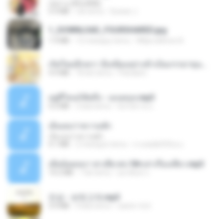
กุหลาบ (KULARB)
5.9 MB
rok temu
Suwan J.
1_DOWNLOAD_FOURSHARED.jpg
1.9 MB
12 miesięcy temu
Wtlprodthree A.
เกิดใหม่อีกครา อี๋เหนียงอย่างข้าเป็นภรรยาขุนนาง 1_ST.pdf
4.9 MB
18 dni temu
Pandarin
อยู่ที่ไหนก็คิดถึง - เมนทอล.mp3
4.2 MB
2 lata temu
มันไม้สาย ม.
เอิ้นเธอว่าความฮัก
เอิ้นเธอว่าความฮัก
4.1 MB
2 miesiące temu
ถามพ่อ&#39;พ ม.
เมียน้อยเหงา พาเสียวค่ะ18+เล่าเรื่องเสียว.mp3
14.2 MB
7 lat temu
อมรพันธ์ จ.
진성 - 보릿고개.mp3
3.4 MB
4 lata temu
castor-trot