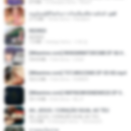
8.9 MB
3 miesiące temu
Rina P.
หนูน้อยสู้ชีวิตกับภารกิจเลี้ยงพี่ชายทั้งห้า.pdf
27.2 MB
18 dni temu
Pandarin
REDRED
REDRED
7.2 MB
miesiąc temu
수혁 장.
[Witanime.com] RKNGMNNTSRCMB EP 06 HD.mp4
294.8 MB
9 dni temu
LOLKI
[Witanime.com] TSTJWGCDMS EP 05 HD.mp4
423.2 MB
9 dni temu
DOMISR
[Witanime.com] HMYNGWHSNIDMS2S EP 05 HD.mp4
251.4 MB
8 dni temu
KILJY
AH, JESUS / CORAÇÃO IGUAL AO TEU
AH, JESUS / CORAÇÃO IGUAL AO TEU
14.3 MB
3 miesiące temu
Veronica D.
สายลมเจ็บปวด