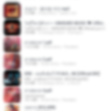
조승구 - 꽃바람 여인.mp3
3.2 MB
4 lata temu
castor-trot
ไม่มีใครรู้ตัวเรา– UNHEARD MUSIC 🖤| Official Lyric Video | เพลงสู้ชีวิต
ไม่มีใครรู้ตัวเรา– UNHEARD MUSIC 🖤| Official Lyric Video | เพลงสู้ชีวิต
4.8 MB
3 miesiące temu
Peeraya L.
สาปสมรส 1.pdf
112.4 MB
18 dni temu
Pandarin
สาปสมรส 3.pdf
73.4 MB
18 dni temu
Pandarin
KRK - เธอทิ้งฉันไว้ Ft.N/A , HK [Official MV]
KRK - เธอทิ้งฉันไว้ Ft.N/A , HK [Official MV]
4.6 MB
8 miesięcy temu
นวมินทร์
สาปสมรส 4.pdf
CamScanner
73.1 MB
18 dni temu
Pandarin
กุหลาบ (KULARB)