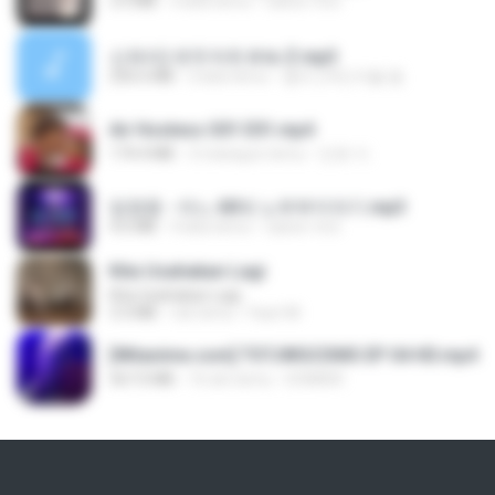
3.5 MB
4 lata temu
castor-trot
신유리) 유두자위 A to Z.mp3
256.6 MB
2 lata temu
좀비고4인커플 좀.
Air Hostess S01 E01.mp4
174.4 MB
3 miesiące temu
민호 이.
임영웅 - 어느 60대 노부부이야기.mp3
4.6 MB
4 lata temu
castor-trot
Kita Usahakan Lagi
Kita Usahakan Lagi
3.3 MB
rok temu
Fazri M.
[Witanime.com] TSTJWGCDMS EP 04 HD.mp4
567.0 MB
16 dni temu
DOMISR