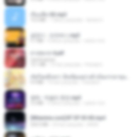
เรื่องเสียว92.mp3
19.2 MB
7 tahun yang lalu
lambcr2 ..
금잔디 - 오라버니.mp3
3.1 MB
4 tahun yang lalu
castor-trot
สาปสมรส 4.pdf
CamScanner
73.1 MB
19 hari yang lalu
Pandarin
เกิดใหม่อีกครา อี๋เหนียงอย่างข้าเป็นภรรยาขุนนาง 1_ST.pdf
4.9 MB
19 hari yang lalu
Pandarin
영탁 - 막걸리 한잔.mp3
3.2 MB
3 tahun yang lalu
castor-trot
[Witanime.com] BT EP 03 HD.mp4
250.0 MB
23 hari yang lalu
BAXK