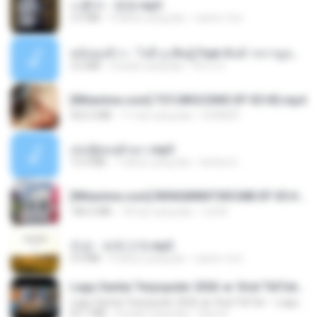
나훈아 - 영영.mp3
3.5 MB
4 tahun yang lalu
castor-trot
หม้อหุงข้าว - โจอี้ ภูวศิษฐ์ Feat.พั้นช์ วรกาญจน์-315237.mp3
3.6 MB
2 bulan yang lalu
จิ๊กโก๋ ส.
[Witanime.com] TSTJWGCDMS EP 05 HD.mp4
423.2 MB
11 hari yang lalu
DOMISR
เล่นชู้ตอนผัวเมา.mp3
13.4 MB
7 tahun yang lalu
lambcr2 ..
[Witanime.com] RKNGMNNTSRCMB EP 05 HD.mp4
186.0 MB
18 hari yang lalu
LOLKI
진성 - 보릿고개.mp3
3.4 MB
4 tahun yang lalu
castor-trot
Lagu Santai Terpopuler 2026 🔥 Viral TikTok — Lagu Pop Indonesia Terbaru & Paling Hits 2026
Lagu Santai Terpopuler 2026 🔥 Viral TikTok — Lagu Pop Indonesia Terbaru & Paling Hits 2026
65.1 MB
4 bulan yang lalu
Azis N.