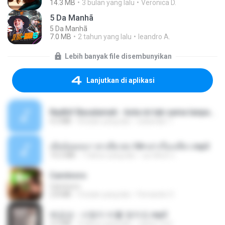
14.3 MB
3 bulan yang lalu
Veronica D.
5 Da Manhã
5 Da Manhã
7.0 MB
2 tahun yang lalu
leandro A.
Lebih banyak file disembunyikan
Lanjutkan di aplikasi
Nadhif Basalamah - kota ini tak sama tanpamu (Official Lyric Video).mp3
4.2 MB
8 bulan yang lalu
sukandar T.
เมียน้อยเหงา พาเสียวค่ะ18+เล่าเรื่องเสียว.mp3
14.2 MB
7 tahun yang lalu
อมรพันธ์ จ.
Carnívoro
Carnívoro
2.8 MB
6 bulan yang lalu
Fernando O.
배금성 - 사랑이 비를 맞아요.mp3
3.5 MB
4 tahun yang lalu
castor-trot