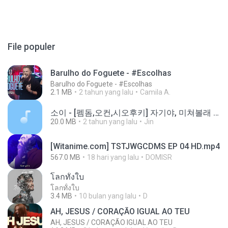
File populer
Barulho do Foguete - #Escolhas
Barulho do Foguete - #Escolhas
2.1 MB
2 tahun yang lalu
Camila A.
소이 - [펨돔,오컨,시오후키] 자기야, 미쳐볼래 #남성향 #ASMR #펨돔 #여공남수 #19금.mp3
20.0 MB
2 tahun yang lalu
Jin
[Witanime.com] TSTJWGCDMS EP 04 HD.mp4
567.0 MB
18 hari yang lalu
DOMISR
โลกทั้งใบ
โลกทั้งใบ
3.4 MB
10 bulan yang lalu
D
AH, JESUS / CORAÇÃO IGUAL AO TEU
AH, JESUS / CORAÇÃO IGUAL AO TEU