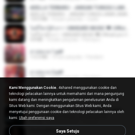
ADELLA TERBARU - JANGAN TUNGGU LAMA LAMA - GELAS RETAK - OM ADELLA FULL ALBUM TERBARU 2026
ADELLA TERBARU - JANGAN TUNGGU LAMA LAMA - GELAS RETAK - OM ADELLA FULL ALBUM TERBARU 2026
133.0 MB
4 bulan yang lalu
Cuplis
ไม่มีใครรู้ตัวเรา– UNHEARD MUSIC 🖤| Official Lyric Video | เพลงสู้ชีวิต
ไม่มีใครรู้ตัวเรา– UNHEARD MUSIC 🖤| Official Lyric Video | เพลงสู้ชีวิต
4.8 MB
3 bulan yang lalu
Peeraya L.
สาปสมรส 1.pdf
112.4 MB
19 hari yang lalu
Pandarin
สาปสมรส 3.pdf
73.4 MB
19 hari yang lalu
Pandarin
Kami Menggunakan Cookie.
4shared menggunakan cookie dan
สาปสมรส 2.pdf
teknologi pelacakan lainnya untuk memahami dari mana pengunjung
78.3 MB
19 hari yang lalu
Pandarin
kami datang dan meningkatkan pengalaman penelusuran Anda di
Situs Web kami. Dengan menggunakan Situs Web kami, Anda
KRK - เธอทิ้งฉันไว้ Ft.N/A , HK [Official MV]
menyetujui penggunaan cookie dan teknologi pelacakan lainnya oleh
KRK - เธอทิ้งฉันไว้ Ft.N/A , HK [Official MV]
kami.
Ubah preferensi saya
4.6 MB
8 bulan yang lalu
นวมินทร์
ฉันมันก็ดีได้แค่นี้
Saya Setuju