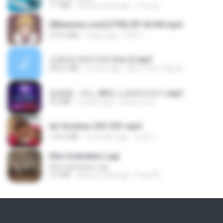
7.1 MB
about a year ago
지빈 임.
[Witanime.com] DTRD EP 04 HD.mp4
279.0 MB
9 days ago
DRTY
신유리) 유두자위 A to Z.mp3
256.6 MB
2 years ago
좀비고4인커플 좀.
임영웅 - 어느 60대 노부부이야기.mp3
4.6 MB
4 years ago
castor-trot
Air Hostess S01 E01.mp4
174.4 MB
3 months ago
민호 이.
Kita Usahakan Lagi
Kita Usahakan Lagi
3.3 MB
about a year ago
Fazri M.