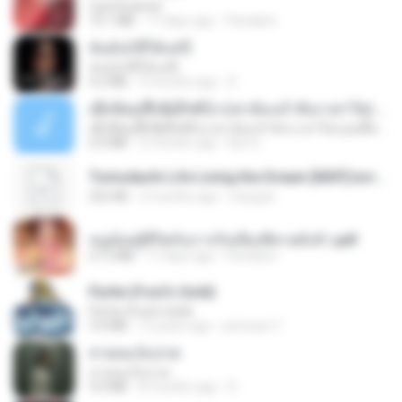
CamScanner
73.1 MB
17 days ago
Pandarin
ฉันมันก็ดีได้แค่นี้
ฉันมันก็ดีได้แค่นี้
4.2 MB
9 months ago
D
ເຊົາຮ້ອງເຖົ້າຊິເອົາທໍ່ໃດ (เซาฮ้องเถ้าสิเอาเท่าใด) ບຸນເກີດ ຫນູຫ່ວງ ft. ໂສພາ ຈຸນທະລາ
ເຊົາຮ້ອງເຖົ້າຊິເອົາທໍ່ໃດ (เซาฮ้องเถ้าสิเอาเท่าใด) ບຸນເກີດ ຫນູຫ່ວງ ft. ໂສພາ ຈຸນທະລາ
6.0 MB
2 months ago
But G.
Tomodachi Life Living the Dream [NSP].torrent
252 KB
2 months ago
margob
หนูน้อยสู้ชีวิตกับภารกิจเลี้ยงพี่ชายทั้งห้า.pdf
27.2 MB
17 days ago
Pandarin
Pyrite (Fool's Gold)
Pyrite (Fool's Gold)
3.4 MB
12 years ago
princess Y.
สายลมเจ็บปวด
สายลมเจ็บปวด
4.0 MB
8 months ago
D