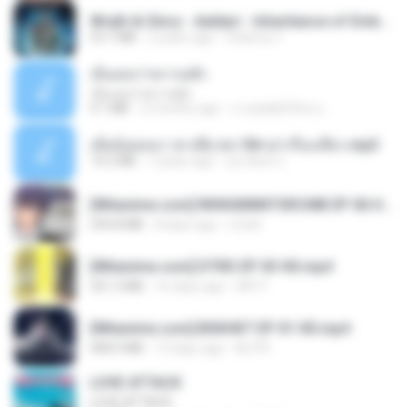
Wrath & Glory - Aeldari - Inheritance of Embers.pdf
53.7 MB
2 years ago
federico f
เอิ้นเธอว่าความฮัก
เอิ้นเธอว่าความฮัก
4.1 MB
2 months ago
ถามพ่อ&#39;พ ม.
เมียน้อยเหงา พาเสียวค่ะ18+เล่าเรื่องเสียว.mp3
14.2 MB
7 years ago
อมรพันธ์ จ.
[Witanime.com] RKNGMNNTSRCMB EP 06 HD.mp4
294.8 MB
8 days ago
LOLKI
[Witanime.com] DTRD EP 03 HD.mp4
321.3 MB
16 days ago
DRTY
[Witanime.com] BSKHKT EP 01 HD.mp4
408.9 MB
13 days ago
BLITR
LOVE ATTACK
LOVE ATTACK