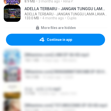
8.9 MB
3 months ago
Rina P.
ADELLA TERBARU - JANGAN TUNGGU LAMA LAMA - GELAS RETAK - OM ADELLA FULL ALBUM TERBARU 2026
ADELLA TERBARU - JANGAN TUNGGU LAMA LAMA - GELAS RETAK - OM ADELLA FULL ALBUM TERBARU 2026
133.0 MB
4 months ago
Cuplis
More files are hidden
Continue in app
[Witanime.com] LNM EP 06 HD.mp4
180.1 MB
9 days ago
MUrabito
[Witanime.com] RKNGMNNTSRCMB EP 05 HD.mp4
186.0 MB
15 days ago
LOLKI
진성 - 보릿고개.mp3
3.4 MB
4 years ago
castor-trot
[Witanime.com] TSTJWGCDMS EP 05 HD.mp4
423.2 MB
8 days ago
DOMISR