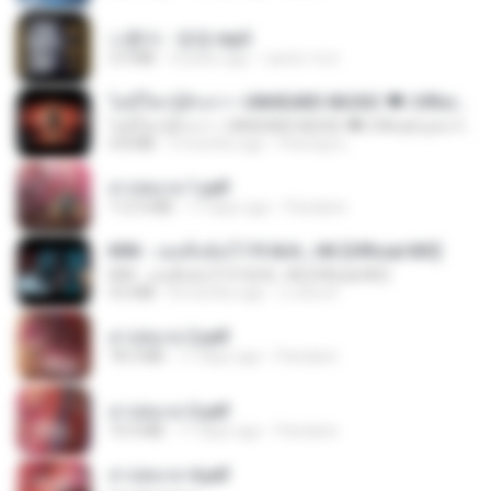
나훈아 - 영영.mp3
3.5 MB
4 years ago
castor-trot
ไม่มีใครรู้ตัวเรา– UNHEARD MUSIC 🖤| Official Lyric Video | เพลงสู้ชีวิต
ไม่มีใครรู้ตัวเรา– UNHEARD MUSIC 🖤| Official Lyric Video | เพลงสู้ชีวิต
4.8 MB
3 months ago
Peeraya L.
สาปสมรส 1.pdf
112.4 MB
17 days ago
Pandarin
KRK - เธอทิ้งฉันไว้ Ft.N/A , HK [Official MV]
KRK - เธอทิ้งฉันไว้ Ft.N/A , HK [Official MV]
4.6 MB
8 months ago
นวมินทร์
สาปสมรส 2.pdf
78.3 MB
17 days ago
Pandarin
สาปสมรส 3.pdf
73.4 MB
17 days ago
Pandarin
สาปสมรส 4.pdf