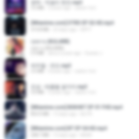
영탁 - 막걸리 한잔.mp3
3.2 MB
3 years ago
castor-trot
[Witanime.com] DTRD EP 02 HD.mp4
319.8 MB
23 days ago
DRTY
กุหลาบ (KULARB)
กุหลาบ (KULARB)
5.9 MB
about a year ago
Suwan J.
박우철 - 연모.mp3
3.5 MB
4 years ago
castor-trot
진성 - 태클을 걸지마.mp3
3.0 MB
4 years ago
castor-trot
[Witanime.com] BSKHKT EP 01 FHD.mp4
853.0 MB
13 days ago
BLITR
[Witanime.com] BT EP 04 HD.mp4
248.7 MB
13 days ago
BAXK