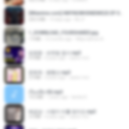
[Witanime.com] HMYNGWHSNIDMS2S EP 04 HD.mp4
235.5 MB
14 days ago
KILJY
1_DOWNLOAD_FOURSHARED.jpg
1.9 MB
12 months ago
Wtlprodthree A.
임영웅 - 보랏빛 엽서.mp3
4.4 MB
4 years ago
castor-trot
문희옥 - 평행선.mp3
2.9 MB
4 years ago
castor-trot
เรื่องเสียว92.mp3
19.2 MB
7 years ago
lambcr2 ..
배금성 - 사랑이 비를 맞아요.mp3
3.5 MB
4 years ago
castor-trot