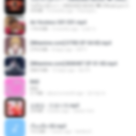
ไม่มีใครรู้ตัวเรา– UNHEARD MUSIC 🖤| Official Lyric Video | เพลงสู้ชีวิต
4.8 MB
3 months ago
Peeraya L.
Air Hostess S01 E01.mp4
174.4 MB
3 months ago
민호 이.
[Witanime.com] DTRD EP 04 HD.mp4
279.0 MB
8 days ago
DRTY
[Witanime.com] BSKHKT EP 01 HD.mp4
408.9 MB
12 days ago
BLITR
BAD
BAD
3.7 MB
about a month ago
문지영 여.
김용임 - 인생시계.mp3
2.8 MB
3 years ago
castor-trot
เรื่องเสียว92.mp3
19.2 MB
7 years ago
lambcr2 ..