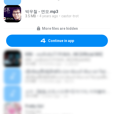
박우철 - 연모.mp3
3.5 MB
4 years ago
castor-trot
More files are hidden
Continue in app
KRK - เธอทิ้งฉันไว้ Ft.N/A , HK [Official MV]
KRK - เธอทิ้งฉันไว้ Ft.N/A , HK [Official MV]
4.6 MB
8 months ago
นวมินทร์
ເຊົາຮ້ອງເຖົ້າຊິເອົາທໍ່ໃດ (เซาฮ้องเถ้าสิเอาเท่าใด) ບຸນເກີດ ຫນູຫ່ວງ ft. ໂສພາ ຈຸນທະລາ
ເຊົາຮ້ອງເຖົ້າຊິເອົາທໍ່ໃດ (เซาฮ้องเถ้าสิเอาเท่าใด) ບຸນເກີດ ຫນູຫ່ວງ ft. ໂສພາ ຈຸນທະລາ
6.0 MB
2 months ago
But G.
소이 - [펨돔,오컨,시오후키] 자기야, 미쳐볼래 #남성향 #ASMR #펨돔 #여공남수 #19금.mp3
20.0 MB
2 years ago
Jin
Pretty Girl
Pretty Girl