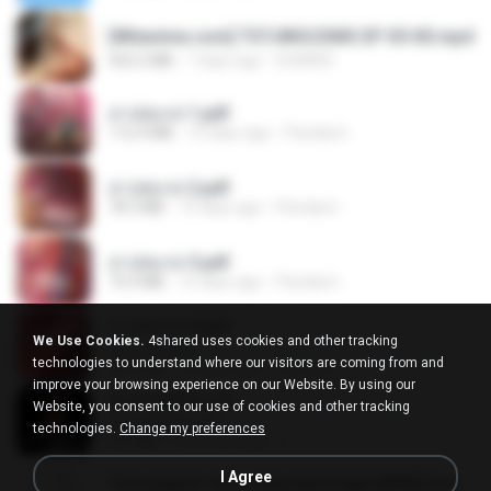
[Witanime.com] TSTJWGCDMS EP 05 HD.mp4
423.2 MB
7 days ago
DOMISR
สาปสมรส 1.pdf
112.4 MB
15 days ago
Pandarin
สาปสมรส 2.pdf
78.3 MB
15 days ago
Pandarin
สาปสมรส 3.pdf
73.4 MB
15 days ago
Pandarin
สาปสมรส 4.pdf
We Use Cookies.
4shared uses cookies and other tracking
CamScanner
technologies to understand where our visitors are coming from and
73.1 MB
15 days ago
Pandarin
improve your browsing experience on our Website. By using our
ฉันมันก็ดีได้แค่นี้
Website, you consent to our use of cookies and other tracking
ฉันมันก็ดีได้แค่นี้
technologies.
Change my preferences
4.2 MB
9 months ago
D
I Agree
Tomodachi Life Living the Dream [NSP].torrent