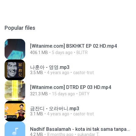
Popular files
[Witanime.com] BSKHKT EP 02 HD.mp4
406.1 MB
5 days ago
BLITR
나훈아 - 영영.mp3
3.5 MB
4 years ago
castor-trot
[Witanime.com] DTRD EP 03 HD.mp4
321.3 MB
15 days ago
DRTY
금잔디 - 오라버니.mp3
3.1 MB
4 years ago
castor-trot
Nadhif Basalamah - kota ini tak sama tanpamu (Official Lyric Video).mp3
4.2 MB
8 months ago
sukandar T.