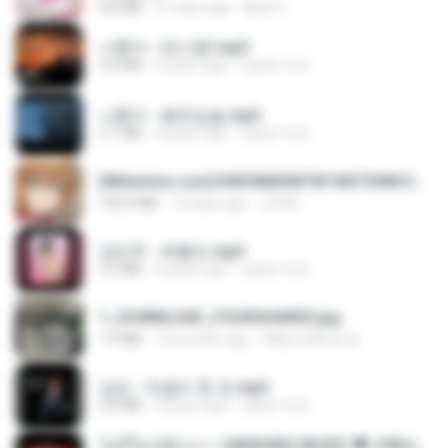
8.8 MB
21 days ago
황영지
나훈아 - 테스형!.mp3
4.4 MB
4 years ago
castor-trot
나훈아 - 붉은입술.mp3
3.1 MB
4 years ago
castor-trot
[Witanime.com] KWONMSNITIK1NGTDNN EP 04 HD.mp4
192.0 MB
13 days ago
JUVIA
강민주 - 회룡포.mp3
3.5 MB
4 years ago
castor-trot
1_DOWNLOAD_FOURSHARED.jpg
1.9 MB
12 months ago
Wtlprodthree A.
강진 - 막걸리 한 잔.mp3
3.8 MB
4 years ago
castor-trot
ไม่มีใครรู้ตัวเรา– UNHEARD MUSIC 🖤| Official Lyric Video | เพลงสู้ชีวิต