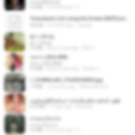
ฉันมันก็ดีได้แค่นี้
4.2 MB
9 months ago
D
Tomodachi Life Living the Dream [NSP].torrent
252 KB
2 months ago
margob
ผู้บ่าวเสื้อปุ๋ย
ผู้บ่าวเสื้อปุ๋ย
5.2 MB
about a year ago
Mith 9.
กุหลาบ (KULARB)
กุหลาบ (KULARB)
5.9 MB
about a year ago
Suwan J.
1_DOWNLOAD_FOURSHARED.jpg
1.9 MB
12 months ago
Wtlprodthree A.
หนูน้อยสู้ชีวิตกับภารกิจเลี้ยงพี่ชายทั้งห้า.pdf
27.2 MB
17 days ago
Pandarin
สายลมเจ็บปวด
สายลมเจ็บปวด
4.0 MB
8 months ago
D