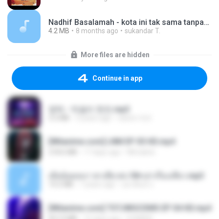
Nadhif Basalamah - kota ini tak sama tanpamu (Official Lyric Video).mp3
4.2 MB
8 months ago
sukandar T.
More files are hidden
Continue in app
영탁 - 막걸리 한잔.mp3
3.2 MB
3 years ago
castor-trot
[Witanime.com] LNM EP 05 HD.mp4
218.6 MB
17 days ago
MUrabito
เมียน้อยเหงา พาเสียวค่ะ18+เล่าเรื่องเสียว.mp3
14.2 MB
7 years ago
อมรพันธ์ จ.
[Witanime.com] TSTJWGCDMS EP 04 HD.mp4
567.0 MB
16 days ago
DOMISR