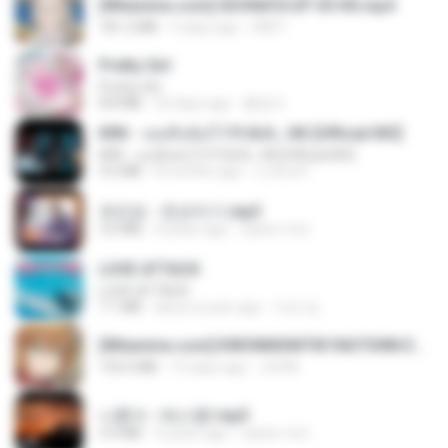
[Witanime.com] SDONATA EP 05 HD.mp4
181.2 MB
5 days ago
GRET
Pretty Girl
Pretty Girl
8.8 MB
23 days ago
황영지
KRK - เธอทิ้งฉันไว้ Ft.N/A , HK [Official MV]
KRK - เธอทิ้งฉันไว้ Ft.N/A , HK [Official MV]
4.6 MB
8 months ago
นวมินทร์
유진표 - 천년지기.mp3
3.0 MB
4 years ago
castor-trot
LOVE ATTACK
LOVE ATTACK
7.1 MB
about a year ago
지빈 임.
[Witanime.com] KWONMSNITIK1NGTDNN EP 04 HD.mp4
192.0 MB
15 days ago
JUVIA
나훈아 - 테스형!.mp3
4.4 MB
4 years ago
castor-trot