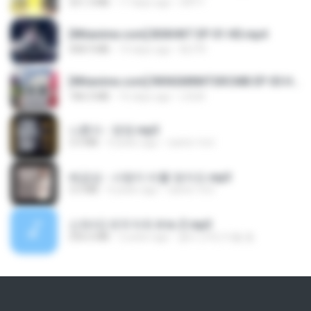
321.3 MB
17 days ago
DRTY
[Witanime.com] BSKHKT EP 01 HD.mp4
408.9 MB
14 days ago
BLITR
[Witanime.com] RKNGMNNTSRCMB EP 05 HD.mp4
186.0 MB
16 days ago
LOLKI
나훈아 - 영영.mp3
3.5 MB
4 years ago
castor-trot
배금성 - 사랑이 비를 맞아요.mp3
3.5 MB
4 years ago
castor-trot
신유리) 유두자위 A to Z.mp3
256.6 MB
2 years ago
좀비고4인커플 좀.