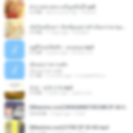
ฝ่าบาททรงพระเจริญหมื่นปี1.pdf
6.4 MB
about a year ago
Orasa K.
เกิดใหม่อีกครา อี๋เหนียงอย่างข้าเป็นภรรยาขุนนาง 1_ST.pdf
4.9 MB
17 days ago
Pandarin
อยู่ที่ไหนก็คิดถึง - เมนทอล.mp3
4.2 MB
2 years ago
มันไม้สาย ม.
เอิ้นเธอว่าความฮัก
เอิ้นเธอว่าความฮัก
4.1 MB
2 months ago
ถามพ่อ&#39;พ ม.
진성 - 보릿고개.mp3
3.4 MB
4 years ago
castor-trot
[Witanime.com] RKNGMNNTSRCMB EP 06 HD.mp4
294.8 MB
9 days ago
LOLKI
[Witanime.com] DTRD EP 03 HD.mp4