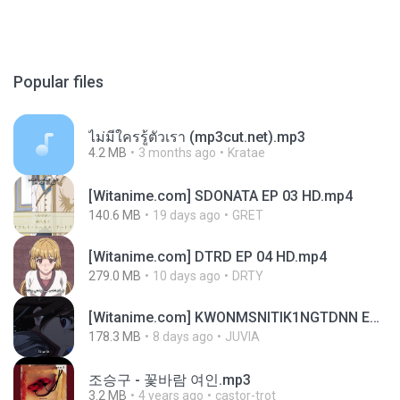
Popular files
ไม่มีใครรู้ตัวเรา (mp3cut.net).mp3
4.2 MB
3 months ago
Kratae
[Witanime.com] SDONATA EP 03 HD.mp4
140.6 MB
19 days ago
GRET
[Witanime.com] DTRD EP 04 HD.mp4
279.0 MB
10 days ago
DRTY
[Witanime.com] KWONMSNITIK1NGTDNN EP 05 HD.mp4
178.3 MB
8 days ago
JUVIA
조승구 - 꽃바람 여인.mp3
3.2 MB
4 years ago
castor-trot