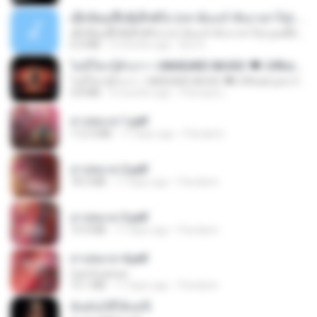
ເຊົາຮ້ອງເຖົ້າຊິເອົາທໍ່ໃດ (เซาฮ้องเถ้าสิเอาเท่าใด) ບຸນເກີດ ຫນູຫ່ວງ ft. ໂສພາ ຈຸນທະລາ
ເຊົາຮ້ອງເຖົ້າຊິເອົາທໍ່ໃດ (เซาฮ้องเถ้าสิเอาเท่าใด) ບຸນເກີດ ຫນູຫ່ວງ ft. ໂສພາ ຈຸນທະລາ
6.0 MB
2 months ago
But G.
ไม่มีใครรู้ตัวเรา– UNHEARD MUSIC 🖤| Official Lyric Video | เพลงสู้ชีวิต
ไม่มีใครรู้ตัวเรา– UNHEARD MUSIC 🖤| Official Lyric Video | เพลงสู้ชีวิต
4.8 MB
3 months ago
Peeraya L.
สาปสมรส 1.pdf
112.4 MB
17 days ago
Pandarin
สาปสมรส 2.pdf
78.3 MB
17 days ago
Pandarin
สาปสมรส 3.pdf
73.4 MB
17 days ago
Pandarin
สาปสมรส 4.pdf
CamScanner
73.1 MB
17 days ago
Pandarin
ฉันมันก็ดีได้แค่นี้