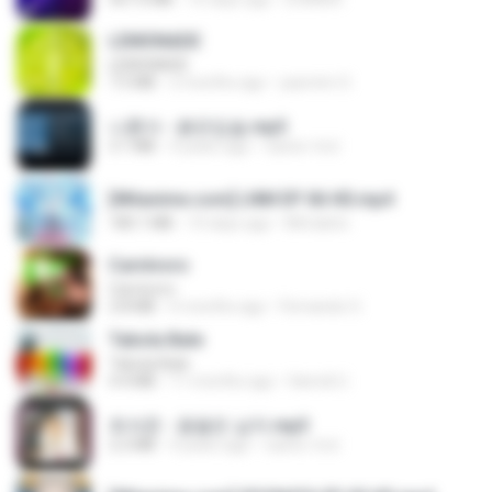
LEMONADE
LEMONADE
7.5 MB
2 months ago
yasmim O.
나훈아 - 붉은입술.mp3
3.1 MB
4 years ago
castor-trot
[Witanime.com] LNM EP 06 HD.mp4
180.1 MB
10 days ago
MUrabito
Carnívoro
Carnívoro
2.8 MB
6 months ago
Fernando O.
Tabola Bale
Tabola Bale
4.4 MB
11 months ago
Hamdi U.
최석준 - 꽃을든 남자.mp3
2.2 MB
4 years ago
castor-trot